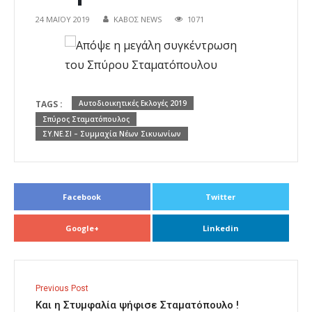
24 ΜΑΪ́ΟΥ 2019
ΚΑΒΟΣ NEWS
1071
TAGS :
Αυτοδιοικητικές Εκλογές 2019
Σπύρος Σταματόπουλος
ΣΥ.ΝΕ.ΣΙ – Συμμαχία Νέων Σικυωνίων
Facebook
Twitter
Google+
Linkedin
Previous Post
Και η Στυμφαλία ψήφισε Σταματόπουλο !