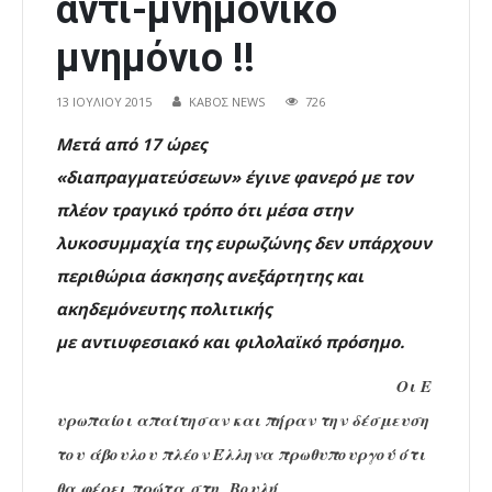
αντί-μνημονικό
μνημόνιο !!
13 ΙΟΥΛΊΟΥ 2015
ΚΑΒΟΣ NEWS
726
Μετά από 17 ώρες
«διαπραγματεύσεων» έγινε φανερό με τον
πλέον τραγικό τρόπο ότι μέσα στην
λυκοσυμμαχία της ευρωζώνης δεν υπάρχουν
περιθώρια άσκησης ανεξάρτητης και
ακηδεμόνευτης πολιτικής
με αντιυφεσιακό και φιλολαϊκό πρόσημο.
Οι Ε
υρωπαίοι απαίτησαν και πήραν την δέσμευση
του άβουλου πλέον Έλληνα πρωθυπουργού ότι
θα φέρει πρώτα στη Βουλή