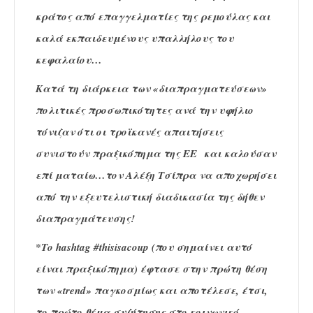
κράτος από επαγγελματίες της ρεμούλας και
καλά εκπαιδευμένους υπαλλήλους του
κεφαλαίου…
Κατά τη διάρκεια των «διαπραγματεύσεων»
πολιτικές προσωπικότητες ανά την υφήλιο
τόνιζαν ότι οι τροϊκανές απαιτήσεις
συνιστούν πραξικόπημα της ΕΕ και καλούσαν
επί ματαίω…τον Αλέξη Τσίπρα να αποχωρήσει
από την εξευτελιστική διαδικασία της δήθεν
διαπραγμάτευσης!
*Το hashtag #thisisacoup (που σημαίνει αυτό
είναι πραξικόπημα) έφτασε στην πρώτη θέση
των «trend» παγκοσμίως και αποτέλεσε, έτσι,
το πρώτο θέμα συζήτησης στο κοινωνικό