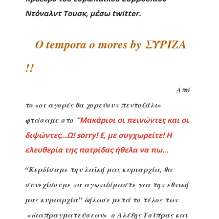
Ντόναλντ Τουσκ, μέσω twitter.
O tempora o mores by ΣΥΡΙΖΑ
!!
Από
το «οι αγορές θα χορεύουν πεντοζάλι»
φτάσαμε στο
“Μακάριοι οι πεινώντες και οι
διψώντες…
Ω! sorry! Ε, με συγχωρείτε!
Η
ελευθερία της πατρίδας ήθελα να πω…
“Κερδίσαμε την λαϊκή μας κυριαρχία, θα
συνεχίσουμε να αγωνιζόμαστε για την εθνική
μας κυριαρχία” δήλωσε μετά το τέλος των
«διαπραγματεύσεων» ο Αλέξης Τσίπρας και