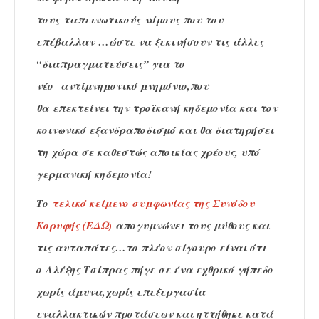
τους ταπεινωτικούς νόμους που του
επέβαλλαν …ώστε να ξεκινήσουν τις άλλες
“διαπραγματεύσεις” για το
νέο αντίμνημονικό μνημόνιο,που
θα επεκτείνει την τροϊκανή κηδεμονία και τον
κοινωνικό εξανδραποδισμό και θα διατηρήσει
τη χώρα σε καθεστώς αποικίας χρέους, υπό
γερμανική κηδεμονία!
Το
τελικό κείμενο συμφωνίας της Συνόδου
Κορυφής (ΕΔΩ)
απογυμνώνει τους μύθους και
τις αυταπάτες…το πλέον σίγουρο είναι ότι
ο Αλέξης Τσίπρας πήγε σε ένα εχθρικό γήπεδο
χωρίς άμυνα,χωρίς επεξεργασία
εναλλακτικών προτάσεων και ηττήθηκε κατά