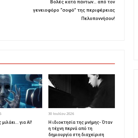
Βολές κατά πάντων… από τον
γενειοφόρο “σοφό” της περιφέρειας
Πελοποννήσου!
6
30 Ιουλίου 2026
 μιλάει… για AI!
Η ιδιοκτησία της μνήμης- Όταν
η τέχνη περνά από τη
δημιουργία στη διαχείριση