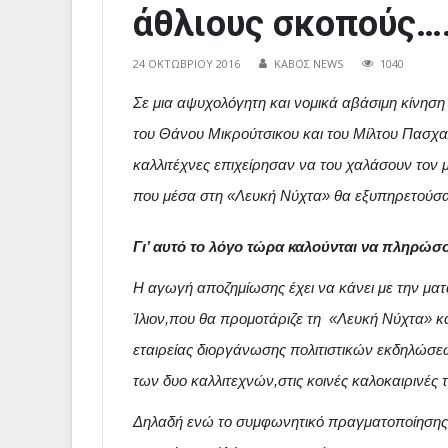
άθλιους σκοπούς…
24 ΟΚΤΩΒΡΊΟΥ 2016
ΚΑΒΟΣ NEWS
1040
Σε μια αψυχολόγητη και νομικά αβάσιμη κίνησ
του Θάνου Μικρούτσικου και του Μίλτου Πασχαλ
καλλιτέχνες επιχείρησαν να του χαλάσουν το
που μέσα στη «Λευκή Νύχτα» θα εξυπηρετούσ
Γι’ αυτό το λόγο τώρα καλούνται να πληρώσ
Η αγωγή αποζημίωσης έχει να κάνει με την ματ
Ίλιον,που θα προμοτάριζε τη «Λευκή Νύχτα» και
εταιρείας διοργάνωσης πολιτιστικών εκδηλώσε
των δυο καλλιτεχνών,στις κοινές καλοκαιρινές 
Δηλαδή ενώ το συμφωνητικό πραγματοποίησης 