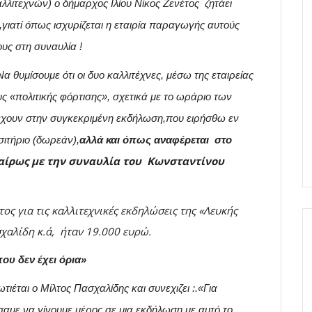
ιτεχνών) ο δήμαρχος Ιλίου Νίκος Ζενέτος ζητάει
γιατί όπως ισχυρίζεται η εταιρία παραγωγής αυτούς
υς στη συναυλία !
Να θυμίσουμε ότι οι δυο καλλιτέχνες, μέσω της εταιρείας
 «πολιτικής φόρτισης», σχετικά με το ωράριο των
χουν στην συγκεκριμένη εκδήλωση,που ειρήσθω εν
σιτήριο (δωρεάν),
αλλά και όπως αναφέρεται στο
ίρως με την συναυλία του Κωνσταντίνου
ος για τις καλλιτεχνικές εκδηλώσεις της «Λευκής
σχαλίδη κ.ά, ήταν 19.000 ευρώ.
ου δεν έχει όρια»
ιέται ο Μίλτος Πασχαλίδης και συνεχιζει :.«Για
αμε να γίνουμε μέρος σε μια εκδήλωση με αυτό το