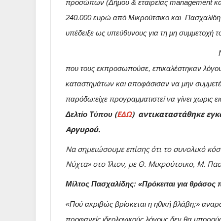
προσώπων (Δήμου & εταιρείας management καλλ
240.000 ευρώ από Μικρούτσικο και Πασχαλίδη,
υπέδειξε ως υπεύθυνους για τη μη συμμετοχή το
που τους εκπροσωπούσε, επικαλέστηκαν λόγους
καταστημάτων και αποφάσισαν να μην συμμετέ
παρόδω:είχε προγραμματιστεί να γίνει χωρις ει
(
ΕΔΩ
)
αντικαταστάθηκε εγκα
Δελτίο Τύπου
Αργυρού.
Να σημειώσουμε επίσης ότι το συνολικό κόστ
Νύχτα» στο Ίλιον, με Θ. Μικρούτσικο, Μ. Πα
Mίλτος Πασχαλίδης: «Πρόκειται για θράσος π
«Πού ακριβώς βρίσκεται η ηθική βλάβη;» αναρωτ
προφανείς ιδεολογικούς λόγους δεν θα μπορούσ