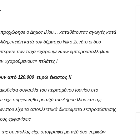
.
η προχώρησε ο Δήμος Ιλίου… καταθέτοντας αγωγές κατά
ίδη,επειδή κατά τον δήμαρχο Νίκο Ζενέτο οι δυο
ν μπερντέ των τάχα «χαρούμενων» εμποροϋπαλλήλων
αν «χαρούμενους» πελάτες !
ουν από 120.000 ευρώ έκαστος !!
αιωθείσα συναυλία του περασμένου Ιουνίου,στο
 είχε συμφωνηθεί μεταξύ του Δήμου Ιλίου και της
ων,που είχε τα αποκλειστικά δικαιώματα εκπροσώπησης
τους εμφανίσεις.
της συναυλίας είχε υπογραφεί μεταξύ δυο νομικών