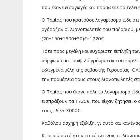
που έκανε εισαγωγές και πρόσφερε τα τελευτ
Ο Ταμίας που κρατούσε λογαριασμό είδε ότι
αγόραζαν οι λιανοπωλητές του παζαριού, με
(20+150+1500+50)€=1720€.
Τότε προς μεγάλη και ευχάριστη έκπληξη τ
σύμφωνα μα τα «ψιλά γράμματα» του «όρντιν
εκλεγμένα μέλη της σεβαστής Γερουσίας, Ο
την πραμάτεια τους στους λιανοπωλητές στη
Ο Ταμίας που έκανε πάλι το λογαριασμό είδε
εισπράξουν τα 1720€, που είχαν ζητήσει, 
τους έδινε 3000€.
Καθόλου άσχημη εξέλιξη, γι αυτό και κανέν
Κι αφού αυτό ήταν το «όρντινο», οι λιανο