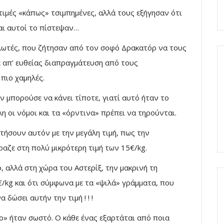
τιμές «κάπως» τσιμπημένες, αλλά τους εξήγησαν ότι
και αυτοί το πίστεψαν…
αλωτές, που ζήτησαν από τον σοφό Δρακατόρ να τους
ε απ’ ευθείας διαπραγμάτευση από τους
πιο χαμηλές.
 μπορούσε να κάνει τίποτε, γιατί αυτό ήταν το
η οι νόμοι και τα «όρντινα» πρέπει να τηρούνται.
τήσουν αυτόν με την μεγάλη τιμή, πως την
αζε στη πολύ μικρότερη τιμή των 15€/kg.
ο, αλλά στη χώρα του Αστερίξ, την μακρινή τη
€/kg και ότι σύμφωνα με τα «ψιλά» γράμματα, που
α δώσει αυτήν την τιμή ! ! !
ο» ήταν σωστό. Ο κάθε ένας εξαρτάται από ποια