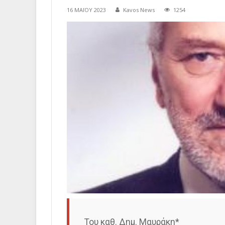
16 ΜΑΪ́ΟΥ 2023
Kavos News
1254
Του καθ. Δημ. Μαυράκη*