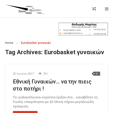
Home
Eurobasket γυναικών
Tag Archives:
Eurobasket γυναικών
20 Ιουνίου 2017
731
0
Εθνική Γυναικών… να την πιεις
στο ποτήρι !
Τα «γαλανόλευκα» κορίτσια έριξαν στο… καναβάτσο τη
Ρωσία, επικράτησαν με 62-58 και πήραν μεγαλειώδη
πρόκριση.