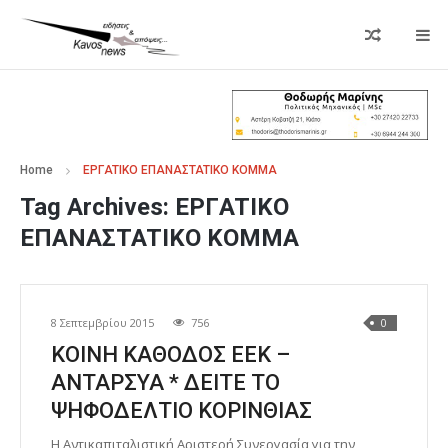
Home
EPΓATIKO EΠANAΣTATIKO KOMMA
Tag Archives:
EPΓATIKO
EΠANAΣTATIKO KOMMA
8 Σεπτεμβρίου 2015
756
0
ΚΟΙΝΗ ΚΑΘΟΔΟΣ ΕΕΚ –
ΑΝΤΑΡΣΥΑ * ΔΕΙΤΕ ΤΟ
ΨΗΦΟΔΕΛΤΙΟ ΚΟΡΙΝΘΙΑΣ
Η Αντικαπιταλιστική Αριστερή Συνεργασία για την