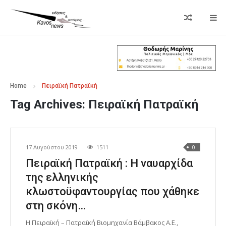
Home
Πειραϊκή Πατραϊκή
Tag Archives:
Πειραϊκή Πατραϊκή
17 Αυγούστου 2019
1511
0
Πειραϊκή Πατραϊκή : Η ναυαρχίδα
της ελληνικής
κλωστοϋφαντουργίας που χάθηκε
στη σκόνη…
Η Πειραϊκή – Πατραϊκή Βιομηχανία Βάμβακος Α.Ε.,