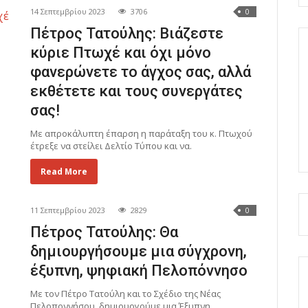
14 Σεπτεμβρίου 2023
3706
0
Πέτρος Τατούλης: Βιάζεστε
κύριε Πτωχέ και όχι μόνο
φανερώνετε το άγχος σας, αλλά
εκθέτετε και τους συνεργάτες
σας!
Με απροκάλυπτη έπαρση η παράταξη του κ. Πτωχού
έτρεξε να στείλει Δελτίο Τύπου και να.
Read More
11 Σεπτεμβρίου 2023
2829
0
Πέτρος Τατούλης: Θα
δημιουργήσουμε μια σύγχρονη,
έξυπνη, ψηφιακή Πελοπόννησο
Με τον Πέτρο Τατούλη και το Σχέδιο της Νέας
Πελοποννήσου, δημιουργούμε μια Έξυπνη