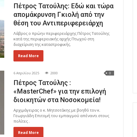
Πέτρος Τατούλης: Εδώ και τώρα
απομάκρυνση Γκιολή από την
θέση του Αντιπεριφερειάρχη
Λάβρος ο πρώην περιφερειάρχης Πέτρος Τατούλης
κατά της περιφερειακής αρχής Πτωχού στη
διαχείριση της καταστροφικής.
Read More
6 Απριλίου 2025
2000
0
Πέτρος Τατούλης :
«MasterChef» για την επιλογή
διοικητών στα Νοσοκομεία!
Αρχιμάγειρας ο κ. Μητσοτάκης με βοηθό τον κ.
Γεωργιάδη Επιτομή του εμπαιγμού απέναντι στους
πολίτες .
Read More