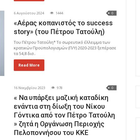
6 Αυγούστου 2024
1444
0
«Αέρας κοπανιστός το success
story» (του Πέτρου Τατούλη)
Του Πέτρου Τατούλη* Το σωρευτικό έλλειμμα των
κρατικών Προϋπολογισμών (Π/Υ) 2020-2023 ξεπέρασε
τα 54,8 δισ..
Read More
16 Νοεμβρίου 2023
978
0
« Να υπάρξει μαζική καταδίκη
ενάντια στη δίωξη του Νίκου
Γόντικα από τον Πέτρο Τατούλη
» ζητά η Οργάνωση Περιοχής
Πελοποννήσου του ΚΚΕ