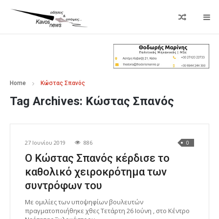
Home
Κώστας Σπανός
Tag Archives:
Κώστας Σπανός
27 Ιουνίου 2019
886
0
Ο Κώστας Σπανός κέρδισε το
καθολικό χειροκρότημα των
συντρόφων του
Με ομιλίες των υποψηφίων βουλευτών
πραγματοποιήθηκε χθες Τετάρτη 26 Ιούνη , στο Κέντρο