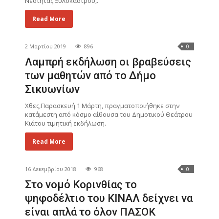
Νεότητας Ξυλοκάστρου,.
Read More
2 Μαρτίου 2019
896
0
Λαμπρή εκδήλωση οι βραβεύσεις
των μαθητών από το Δήμο
Σικυωνίων
Χθες,Παρασκευή 1 Μάρτη, πραγματοποιήθηκε στην
κατάμεστη από κόσμο αίθουσα του Δημοτικού Θεάτρου
Κιάτου τιμητική εκδήλωση.
Read More
16 Δεκεμβρίου 2018
968
0
Στο νομό Κορινθίας το
ψηφοδέλτιο του ΚΙΝΑΛ δείχνει να
είναι απλά το όλον ΠΑΣΟΚ