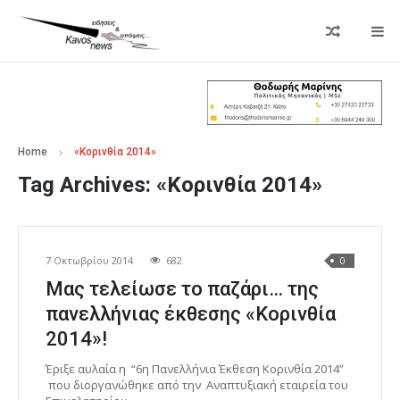
Home
«Κορινθία 2014»
Tag Archives:
«Κορινθία 2014»
7 Οκτωβρίου 2014
682
0
Μας τελείωσε τo παζάρι… της
πανελλήνιας έκθεσης «Κορινθία
2014»!
Έριξε αυλαία η “6η Πανελλήνια Έκθεση Κορινθία 2014”
που διοργανώθηκε από την Αναπτυξιακή εταιρεία του