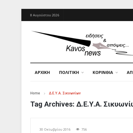
8 Αυγούστου 2026
ΑΡΧΙΚΉ
ΠΟΛΙΤΙΚΗ
ΚΟΡΙΝΘΙΑ
Α
Home
Δ.Ε.Υ.Α. Σικυωνίων
Tag Archives:
Δ.Ε.Υ.Α. Σικυων
30 Οκτωβρίου 2016
756