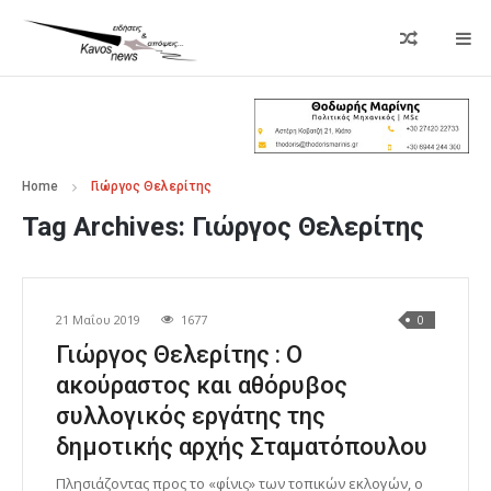
Home
Γιώργος Θελερίτης
Tag Archives:
Γιώργος Θελερίτης
21 Μαΐου 2019
1677
0
Γιώργος Θελερίτης : Ο
ακούραστος και αθόρυβος
συλλογικός εργάτης της
δημοτικής αρχής Σταματόπουλου
Πλησιάζοντας προς το «φίνις» των τοπικών εκλογών, ο