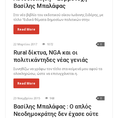
Βασίλης Μπαλάφας
Στο νέο βιβλίο του εκδοτικού οίκου Ιωάννης Σιδέρης, με
τίτλο “Ειδικά θέματα δημοσίων πολιτικών στην.
Read More
22 Μαρτίου 2017
1072
0
Rural δίκτυα, NGA και οι
πολιτικάντηδες νέας γενιάς
Συνηθίζω να γράφω τον τίτλο στα κείμενά μου αφού τα
ολοκληρώσω, ώστε να επιτυγχάνεται η.
Read More
23 Νοεμβρίου 2015
968
0
Βασίλης Μπαλάφας : Ο απλός
Νεοδημοκράτης δεν έχασε ούτε