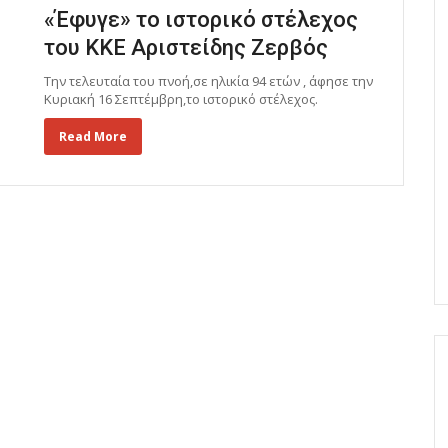
«Έφυγε» το ιστορικό στέλεχος
του ΚΚΕ Αριστείδης Ζερβός
Την τελευταία του πνοή,σε ηλικία 94 ετών , άφησε την
Κυριακή 16 Σεπτέμβρη,το ιστορικό στέλεχος.
Read More