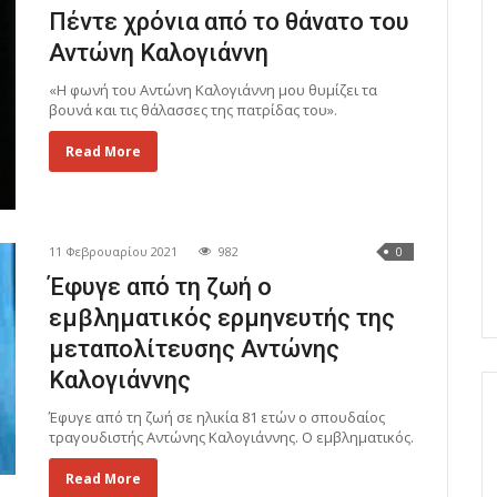
Πέντε χρόνια από το θάνατο του
Αντώνη Καλογιάννη
«Η φωνή του Αντώνη Καλογιάννη μου θυμίζει τα
βουνά και τις θάλασσες της πατρίδας του».
Read More
11 Φεβρουαρίου 2021
982
0
Έφυγε από τη ζωή ο
εμβληματικός ερμηνευτής της
μεταπολίτευσης Αντώνης
Καλογιάννης
Έφυγε από τη ζωή σε ηλικία 81 ετών ο σπουδαίος
τραγουδιστής Αντώνης Καλογιάννης. Ο εμβληματικός.
Read More