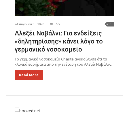
24 Αυγούστου 2020
777
0
Αλεξέι Ναβάλνι: Για ενδείξεις
«δηλητηρίασης» κάνει λόγο το
γερμανικό νοσοκομείο
Το γερμανικό νοσοκομείο Charite ανακοίνωσε ότι τα
κλινικά ευρήματα από την εξέταση του Αλεξέι Ναβάλνι.
Read More