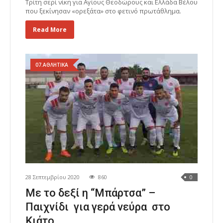
Τρίτη σερί νίκη για Αγίους Θεοδώρους και Ελλάδα Βέλου
που ξεκίνησαν «ορεξάτα» στο φετινό πρωτάθλημα.
Read More
07.ΑΘΛΗΤΙΚΑ
28 Σεπτεμβρίου 2020
860
0
Με το δεξί η “Μπάρτσα” –
Παιχνίδι για γερά νεύρα στο
Κιάτο