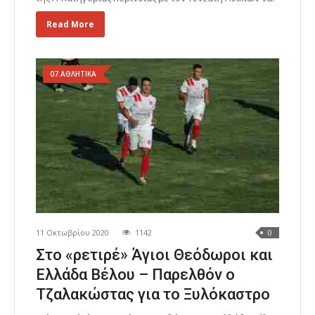
Read More
07.ΑΘΛΗΤΙΚΑ
11 Οκτωβρίου 2020
1142
0
Στο «ρετιρέ» Άγιοι Θεόδωροι και
Ελλάδα Βέλου – Παρελθόν ο
Τζαλακώστας για το Ξυλόκαστρο