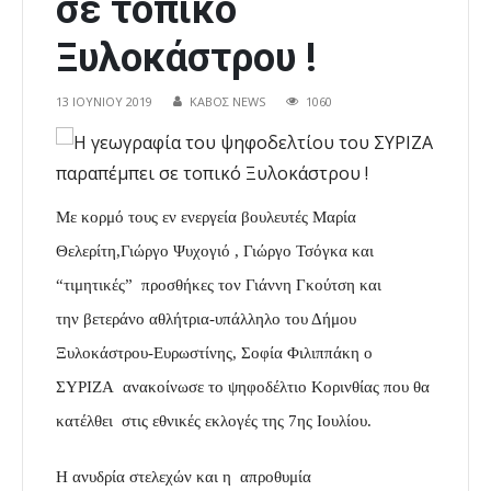
σε τοπικό
Ξυλοκάστρου !
13 ΙΟΥΝΊΟΥ 2019
ΚΑΒΟΣ NEWS
1060
Με κορμό τους εν ενεργεία βουλευτές Μαρία
Θελερίτη,Γιώργο Ψυχογιό , Γιώργο Τσόγκα και
“τιμητικές” προσθήκες τον Γιάννη Γκούτση και
την βετεράνο αθλήτρια-υπάλληλο του Δήμου
Ξυλοκάστρου-Ευρωστίνης, Σοφία Φιλιππάκη ο
ΣΥΡΙΖΑ ανακοίνωσε το ψηφοδέλτιο Κορινθίας που θα
κατέλθει στις εθνικές εκλογές της 7ης Ιουλίου.
Η ανυδρία στελεχών και η απροθυμία