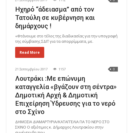
0
Ηχηρό “άδειασμα” από τον
Τατούλη σε κυβέρνηση και
δημάρχους !
«Φτάνουμε στο τέλος της διαδικασίας για την υπογραφή
της σύμβασης ΣΔΙΤ για τα απορρίμματα, με.
Read More
21 Σεπτεμβρίου 2017
1157
0
Λουτράκι :Με επώνυμη
καταγγελία «βγάζουν στη σέντρα»
Δημοτική Αρχή & Δημοτική
Επιχείρηση Ύδρευσης για το νερό
στο Σχίνο
ΔΗΜΟΣΙΑ ΔΙΑΜΑΡΤΥΡΙΑ/ΚΑΤΑΓΓΕΛΙΑ ΓΙΑ ΤΟ ΝΕΡΟ ΣΤΟ
ΣΧΙΝΟ Ο αξιότιμος κ. Δήμαρχος Λουτρακίου στην
συνέντευξη που.