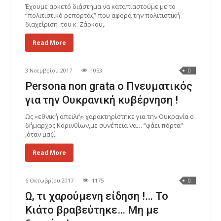
Έχουμε αρκετό διάστημα να καταπιαστούμε με το
“πολιτιστικό ρεπορτάζ” που αφορά την πολιτιστική
διαχείριση του κ. Ζάρκου,.
Read More
3 Νοεμβρίου 2017
1053
0
Persona non grata ο Πνευματικός
για την Ουκρανική κυβέρνηση !
Ως «εθνική απειλή» χαρακτηρίστηκε για την Ουκρανία ο
δήμαρχος Κορινθίων,με συνέπεια να… “φάει πόρτα”
,όταν μαζί.
Read More
6 Οκτωβρίου 2017
1175
0
Ω, τι χαρούμενη είδηση !… Το
Κιάτο βραβεύτηκε… Μη με