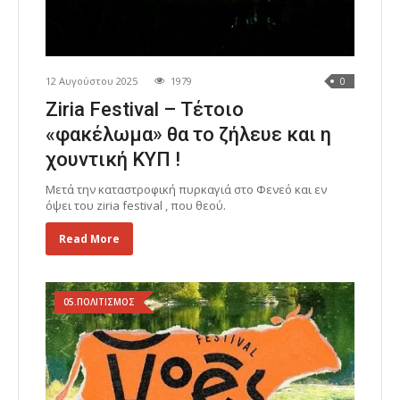
12 Αυγούστου 2025
1979
0
Ziria Festival – Τέτοιο
«φακέλωμα» θα το ζήλευε και η
χουντική ΚΥΠ !
Μετά την καταστροφική πυρκαγιά στο Φενεό και εν
όψει του ziria festival , που θεού.
Read More
05.ΠΟΛΙΤΙΣΜΟΣ