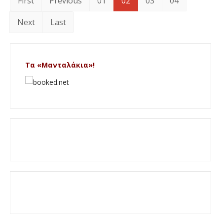
First
Previous
01
02
03
04
Next
Last
Τα «Μανταλάκια»!