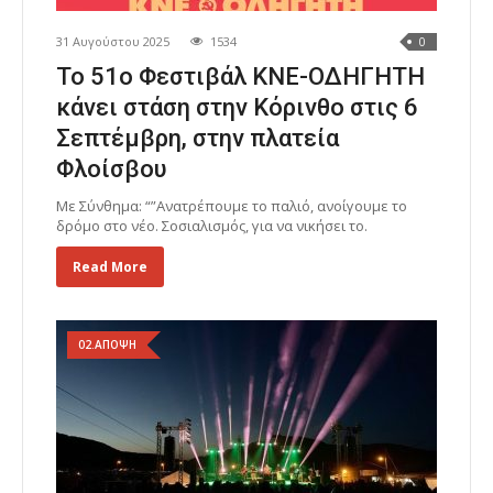
31 Αυγούστου 2025
1534
0
Το 51ο Φεστιβάλ ΚΝΕ-ΟΔΗΓΗΤΗ
κάνει στάση στην Κόρινθο στις 6
Σεπτέμβρη, στην πλατεία
Φλοίσβου
Με Σύνθημα: “”Ανατρέπουμε το παλιό, ανοίγουμε το
δρόμο στο νέο. Σοσιαλισμός, για να νικήσει το.
Read More
02.ΑΠΟΨΗ