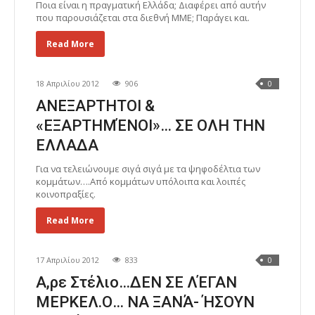
Ποια είναι η πραγματική Ελλάδα; Διαφέρει από αυτήν
που παρουσιάζεται στα διεθνή ΜΜΕ; Παράγει και.
Read More
18 Απριλίου 2012
906
0
ΑΝΕΞΑΡΤΗΤΟΙ &
«ΕΞΑΡΤΗΜΈΝΟΙ»… ΣΕ ΟΛΗ ΤΗΝ
ΕΛΛΑΔΑ
Για να τελειώνουμε σιγά σιγά με τα ψηφοδέλτια των
κομμάτων….Από κομμάτων υπόλοιπα και λοιπές
κοινοπραξίες.
Read More
17 Απριλίου 2012
833
0
Α,ρε Στέλιο…ΔΕΝ ΣΕ ΛΈΓΑΝ
ΜΕΡΚΕΛ.Ο… ΝΑ ΞΑΝΆ- ΉΣΟΥΝ