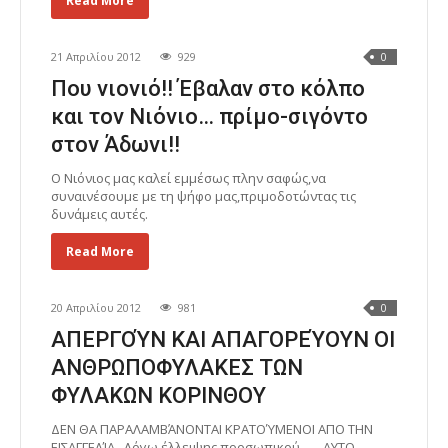
Read More
21 Απριλίου 2012
929
0
Που νιονιό!! Έβαλαν στο κόλπο
και τον Νιόνιο… πρίμο-σιγόντο
στον Άδωνι!!
Ο Νιόνιος μας καλεί εμμέσως πλην σαφώς,να
συναινέσουμε με τη ψήφο μας,πριμοδοτώντας τις
δυνάμεις αυτές.
Read More
20 Απριλίου 2012
981
0
ΑΠΕΡΓΟΎΝ ΚΑΙ ΑΠΑΓΟΡΕΎΟΥΝ ΟΙ
ΑΝΘΡΩΠΟΦΥΛΑΚΕΣ ΤΩΝ
ΦΥΛΑΚΩΝ ΚΟΡΙΝΘΟΥ
ΔΕΝ ΘΑ ΠΑΡΑΛΑΜΒΆΝΟΝΤΑΙ ΚΡΑΤΟΎΜΕΝΟΙ ΑΠΟ ΤΗΝ
ΕΙΣΑΓΓΕΛΊΑ.. Λόγω έλλειψης προσωπικού…. ΑΥΤΟ