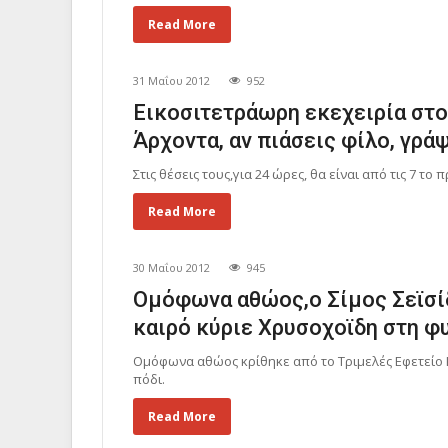
Read More
31 Μαΐου 2012
952
Εικοσιτετράωρη εκεχειρία στο 
Άρχοντα, αν πιάσεις φίλο, γρά
Στις θέσεις τους,για 24 ώρες, θα είναι από τις 7 το 
Read More
30 Μαΐου 2012
945
Ομόφωνα αθώος,ο Σίμος Σεϊσί
καιρό κύριε Χρυσοχοϊδη στη φ
Ομόφωνα αθώος κρίθηκε από το Τριμελές Εφετείο 
πόδι.
Read More