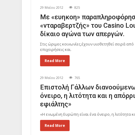
29 Μαΐου 2012
825
Με «ευηκοη» παραπληροφόρηση
«νταραβερτζής» του Casino Lou
δίκαιο αγώνα των απεργών.
Στις ώριµες κοινωνίες,έχουν υιοθετηθεί σειρά από
επιχειρήσεις και.
Read More
29 Μαΐου 2012
765
Επιστολή Γάλλων διανοούμενω
όνειρο, η λιτότητα και η απόρ
εφιάλτης»
«Η ενωμένη Ευρώπη είναι ένα όνειρο, η λιτότητα κ
Read More