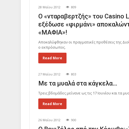
28 Μαΐου 2012
809
Ο «νταραβερτζής» του Casino L
εξέδωσε «φιρμάνι» αποκαλώντ
«ΜΑΦΙΑ»!
Αποκαλύφθηκαν οι πραγματικές προθέσεις της Διοί
ο εκπρόσωπος.
Read More
27 Μαΐου 2012
803
Με τα μυαλά στα κάγκελα…
Τρεις βδομάδες μείνανε ως τις 17 Ιουνίου και τα μ
Read More
26 Μαΐου 2012
900