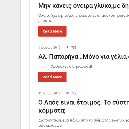
Μην κάνεις όνειρα γλυκά,με 
Όλα τα ‘χει ο μπαξές…Τελευταίες δημοσκοπήσεις d
ρευστό.
Read More
1 Ιουνίου 2012
753
Αλ. Παπαρήγα…Μόνο για γέλια 
Άνθρακες ο θησαυρός!! .
Read More
31 Μαΐου 2012
782
Ο Λαός είναι έτοιμος. Το σύστ
κόμματα;
Διαπληκτιζόμενα πάνω από το σώμα της ελληνική
των εκλογών.