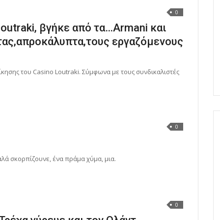
0
outraki, βγήκε από τα…Armani και
ας,απροκάλυπτα,τους εργαζόμενους
κησης του Casino Loutraki. Σύμφωνα με τους συνδικαλιστές
0
υαλά σκορπίζουνε, ένα πράμα χύμα, μια.
0