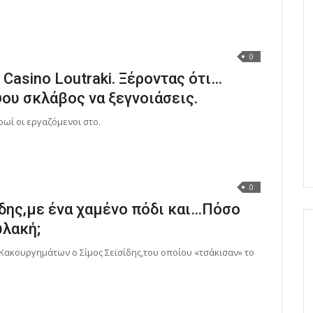
0
Casino Loutraki. Ξέροντας ότι…
ψου σκλάβος να ξεγνοιάσεις.
πρωί οι εργαζόμενοι στο.
0
δης,με ένα χαμένο πόδι και…Πόσο
υλακή;
Κακουργημάτων ο Σίμος Σεϊσίδης,του οποίου «τσάκισαν» το