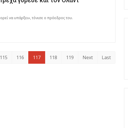
Τρέχα γύρευε και τον Ολάντ
ορεί να υπάρξει», τόνισε ο πρόεδρος του.
115
116
117
118
119
Next
Last