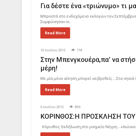
Για δέστε ένα «τριώνυμο» τι μ
Μπροστά στο ενδεχόμενο εκλογών τον Σεπτέμβριο
Συμφώνησαν οι.
Read More
16 Ιουλίου 2012
718
Στην Μπενγκουέρα,πα’ να στήσ
μέρη!
Με μία μόνο αίτηση μπορεί να βρεθείς …Στα νησιά 
Read More
6 Ιουλίου 2012
896
ΚΟΡΙΝΘΟΣ:Η ΠΡΟΣΚΛΗΣΗ ΤΟΥ 
Κόρινθος: Εκδήλωση,στο μνημείο Νέγρη…«Αιώνια η