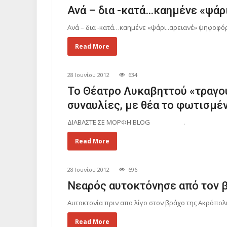
Ανά – δια -κατά…καημένε «ψάρ
Ανά – δια -κατά…καημένε «ψάρι..αρειανέ» ψηφοφόρ
Read More
28 Ιουνίου 2012
634
Το Θέατρο Λυκαβηττού «τραγο
συναυλίες, με θέα το φωτισμέ
ΔΙΑΒΑΣΤΕ ΣΕ ΜΟΡΦΗ BLOG .
Read More
28 Ιουνίου 2012
696
Νεαρός αυτοκτόνησε από τον 
Αυτοκτονία πριν απο λίγο στον βράχο της Ακρόπ
Read More