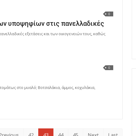
0
των υποψηφίων στις πανελλαδικές
νελλαδικές εξετάσεις και των οικογενειών τους, καθώς
0
τομάτως στο μυαλό; Βοτσαλάκια, άμμος, κοχυλάκια,
Previous
42
43
44
45
Next
Last