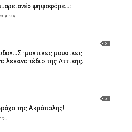
ι..αρειανέ» ψηφοφόρε…:
ε..(ΕΔΩ).
0
υδά»…Σημαντικές μουσικές
νο λεκανοπέδιο της Αττικής.
0
βράχο της Ακρόπολης!
ολης (;) .