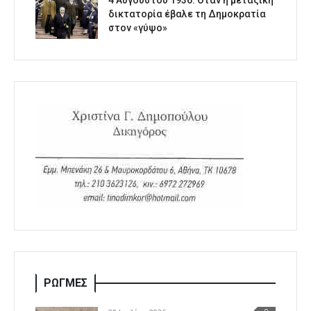
4 Αυγούστου 1936: Όταν η μεταξική
δικτατορία έβαλε τη Δημοκρατία
στον «γύψο»
ΡΩΓΜΕΣ