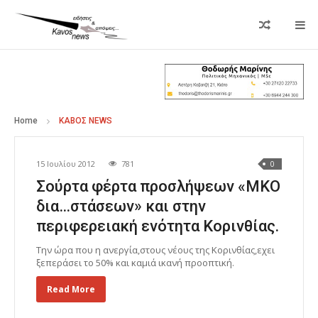
Home
ΚΑΒΟΣ NEWS
15 Ιουλίου 2012
781
0
Σούρτα φέρτα προσλήψεων «ΜΚΟ
δια…στάσεων» και στην
περιφερειακή ενότητα Κορινθίας.
Την ώρα που η ανεργία,στους νέους της Κορινθίας,εχει
ξεπεράσει το 50% και καμιά ικανή προοπτική.
Read More