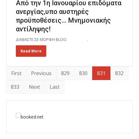
Από την 1η Ιανουαρίου επιδόματα
ανεργίας,υπο αυστηρές
προϋποθέσεις… Μνημονιακής
αντίληψης!
ΔΙΑΒΑΣΤΕ ΣΕ ΜΟΡΦΗ BLOG .
Read More
First
Previous
829
830
831
832
833
Next
Last