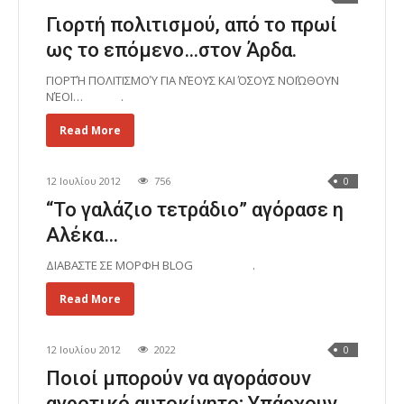
Γιορτή πολιτισμού, από το πρωί
ως το επόμενο…στον Άρδα.
ΓΙΟΡΤΉ ΠΟΛΙΤΙΣΜΟΎ ΓΙΑ ΝΈΟΥΣ ΚΑΙ ΌΣΟΥΣ ΝΟΙΏΘΟΥΝ
ΝΈΟΙ… .
Read More
12 Ιουλίου 2012
756
0
“Το γαλάζιο τετράδιο” αγόρασε η
Αλέκα…
ΔΙΑΒΑΣΤΕ ΣΕ ΜΟΡΦΗ BLOG .
Read More
12 Ιουλίου 2012
2022
0
Ποιοί μπορούν να αγοράσουν
αγροτικό αυτοκίνητο; Υπάρχουν