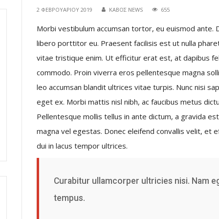
2 ΦΕΒΡΟΥΑΡΊΟΥ 2019
ΚΑΒΟΣ NEWS
655
Morbi vestibulum accumsan tortor, eu euismod ante. Dui
libero porttitor eu. Praesent facilisis est ut nulla phar
vitae tristique enim. Ut efficitur erat est, at dapibus f
commodo. Proin viverra eros pellentesque magna solli
leo accumsan blandit ultrices vitae turpis. Nunc nisi sa
eget ex. Morbi mattis nisl nibh, ac faucibus metus dictu
Pellentesque mollis tellus in ante dictum, a gravida e
magna vel egestas. Donec eleifend convallis velit, et e
dui in lacus tempor ultrices.
Curabitur ullamcorper ultricies nisi. Nam 
tempus.