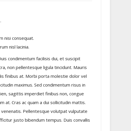
.
um nisi consequat.
m nisl lacinia.
s condimentum facilisis dui, et suscipit
etra, non pellentesque ligula tincidunt. Mauris
elis finibus at. Morbi porta molestie dolor vel
citudin maximus. Sed condimentum risus in
pien, sagittis imperdiet finibus non, congue
m at. Cras ac quam a dui sollicitudin mattis.
st venenatis. Pellentesque volutpat vulputate
fficitur justo bibendum tempus. Duis convallis