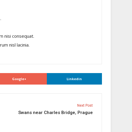
.
um nisi consequat.
m nisl lacinia.
Google+
Linkedin
Next Post
Swans near Charles Bridge, Prague