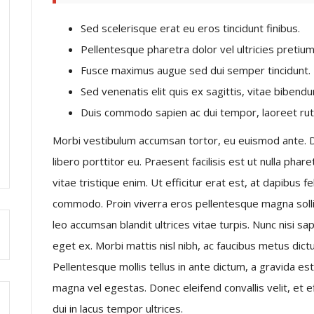
Sed scelerisque erat eu eros tincidunt finibus.
Pellentesque pharetra dolor vel ultricies pretium
Fusce maximus augue sed dui semper tincidunt.
Sed venenatis elit quis ex sagittis, vitae bibend
Duis commodo sapien ac dui tempor, laoreet rutru
Morbi vestibulum accumsan tortor, eu euismod ante. Dui
libero porttitor eu. Praesent facilisis est ut nulla phar
vitae tristique enim. Ut efficitur erat est, at dapibus f
commodo. Proin viverra eros pellentesque magna solli
leo accumsan blandit ultrices vitae turpis. Nunc nisi sa
eget ex. Morbi mattis nisl nibh, ac faucibus metus dictu
Pellentesque mollis tellus in ante dictum, a gravida e
magna vel egestas. Donec eleifend convallis velit, et e
dui in lacus tempor ultrices.