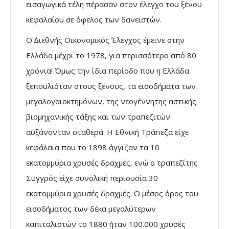
εισαγωγικά τέλη πέρασαν στον έλεγχο του ξένου
κεφαλαίου σε όφελος των δανειστών.
Ο ∆ιεθνής Οικονοµικός Έλεγχος έµεινε στην
Ελλάδα µέχρι το 1978, για περισσότερο από 80
χρόνια! Όµως την ίδια περίοδο που η Ελλάδα
ξεπουλιόταν στους ξένους, τα εισοδήµατα των
µεγαλογαιοκτηµόνων, της νεογέννητης αστικής
βιοµηχανικής τάξης και των τραπεζιτών
αυξάνονταν σταθερά. Η Εθνική Τράπεζα είχε
κεφάλαια που το 1898 άγγιζαν τα 10
εκατοµµύρια χρυσές δραχµές, ενώ ο τραπεζίτης
Συγγρός είχε συνολική περιουσία 30
εκατοµµύρια χρυσές δραχµές. Ο µέσος όρος του
εισοδήµατος των δέκα µεγαλύτερων
καπιταλιστών το 1880 ήταν 100.000 χρυσές