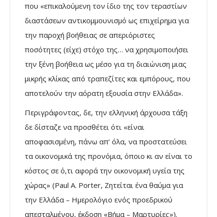
που «επικαλούµενη τον ίδιο της τον τεραστίων
διαστάσεων αντικοµµουνισµό ως επιχείρηµα για
την παροχή βοήθειας σε απεριόριστες
ποσότητες (είχε) στόχο της… να χρησιµοποιήσει
την ξένη βοήθεια ως µέσο για τη διαιώνιση µιας
µικρής κλίκας από τραπεζίτες και εµπόρους, που
αποτελούν την αόρατη εξουσία στην Ελλάδα».
Περιγράφοντας, δε, την ελληνική άρχουσα τάξη
δε δίσταζε να προσθέτει ότι «είναι
αποφασισµένη, πάνω απ’ όλα, να προστατεύσει
τα οικονοµικά της προνόµια, όποιο κι αν είναι το
κόστος σε ό,τι αφορά την οικονοµική υγεία της
χώρας» (Paul A. Porter, Ζητείται ένα θαύµα για
την Ελλάδα – Ηµερολόγιο ενός προεδρικού
απεσταλµένου, έκδοση «Bήµα – Μαρτυρίες»).