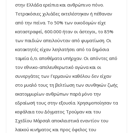
στην Ελλάδα ερείπια και ανθρώπινο πόνο.
Τετρακόσιες χιλιάδες εκτελέστηκαν ή πέθαναν
από την πείνα. To 50% των οικοδοµών είχε
καταστραφεί, 600.000 ήταν οι άστεγοι, το 85%
των παιδιών απειλούνταν από φυµατίωση. Οι
κατακτητές είχαν λεηλατήσει από τα δηµόσια
ταµεία ό,τι αποθέµατα υπήρχαν. Οι απόντες από
τον εθνικο-απελευθερωτικό αγώνα και οι
συνεργάτες των Γερµανών καθόλου δεν είχαν
στο µυαλό τους τη βελτίωση των συνθηκών ζωής
εκατοµµυρίων ανθρώπων παρά µόνο την
εδραίωσή τους στην εξουσία. Χρησιµοποίησαν τα
κεφάλαια του ∆όγµατος Τρούµαν και του
Σχεδίου Μάρσαλ αποκλειστικά εναντίον του
λαϊκού κινήµατος και προς όφελος του