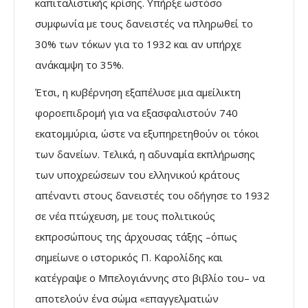
καπιταλιστικής κρίσης. Υπήρξε ωστόσο
συµφωνία µε τους δανειστές να πληρωθεί το
30% των τόκων για το 1932 και αν υπήρχε
ανάκαµψη το 35%.
Έτσι, η κυβέρνηση εξαπέλυσε µια αµείλικτη
φοροεπιδροµή για να εξασφαλιστούν 740
εκατοµµύρια, ώστε να εξυπηρετηθούν οι τόκοι
των δανείων. Τελικά, η αδυναµία εκπλήρωσης
των υποχρεώσεων του ελληνικού κράτους
απέναντι στους δανειστές του οδήγησε το 1932
σε νέα πτώχευση, µε τους πολιτικούς
εκπροσώπους της άρχουσας τάξης –όπως
σηµείωνε ο ιστορικός Π. Καρολίδης και
κατέγραψε ο Μπελογιάννης στο βιβλίο του– να
αποτελούν ένα σώµα «επαγγελµατιών