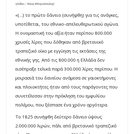
ηλίθιε» – Νίκος Μπογιόπουλος)
«(…) το πρώτο δάνειο (συνήφθη) για τις ανάγκες,
υποτίθεται, του εθνικο-απελευθερωτικού αγώνα.
Η ονοµαστική του αξία ήταν περίπου 800.000
χρυσές λίρες που δόθηκαν από βρετανικό
τραπεζικό οίκο µε εγγύηση τις εκτάσεις της
εθνικής γης. Από τις 800.000 η Ελλάδα δεν
εισέπραξε τελικά παρά 300.000 λίρες περίπου. Η
µοιρασιά του δανείου ανάµεσα σε γαιοκτήµονες
και πλοιοκτήτες ήταν από τους παράγοντες που
συνετέλεσαν στην πρόκληση του εµφυλίου
πολέµου, που ξέσπασε ένα χρόνο αργότερα.
Το 1825 συνήφθη δεύτερο δάνειο ύψους
2.000.000 λιρών, πάλι από βρετανικό τραπεζικό