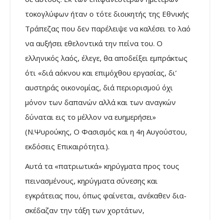
τοκογλύφων ήταν ο τότε διοικητής της Εθνικής
Τράπεζας που δεν παρέλειψε να καλέσει το λαό
να αυξήσει εθελοντικά την πείνα του. Ο
ελληνικός λαός, έλεγε, θα αποδείξει εµπράκτως
ότι «διά αόκνου και επιµόχθου εργασίας, δι’
αυστηράς οικονοµίας, διά περιορισµού όχι
µόνον των δαπανών αλλά και των αναγκών
δύναται εις το µέλλον να ευηµερήσει»
(Ν.Ψυρούκης, Ο Φασισµός και η 4η Αυγούστου,
εκδόσεις Επικαιρότητα.).
Αυτά τα «πατριωτικά» κηρύγµατα προς τους
πεινασµένους, κηρύγµατα σύνεσης και
εγκράτειας που, όπως φαίνεται, ανέκαθεν δια-
σκέδαζαν την τάξη των χορτάτων,