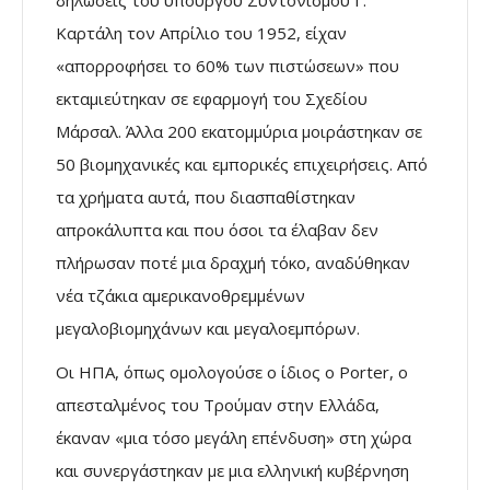
δηλώσεις του υπουργού Συντονισµού Γ.
Καρτάλη τον Απρίλιο του 1952, είχαν
«απορροφήσει το 60% των πιστώσεων» που
εκταµιεύτηκαν σε εφαρµογή του Σχεδίου
Μάρσαλ. Άλλα 200 εκατοµµύρια µοιράστηκαν σε
50 βιοµηχανικές και εµπορικές επιχειρήσεις. Από
τα χρήµατα αυτά, που διασπαθίστηκαν
απροκάλυπτα και που όσοι τα έλαβαν δεν
πλήρωσαν ποτέ µια δραχµή τόκο, αναδύθηκαν
νέα τζάκια αµερικανοθρεµµένων
µεγαλοβιοµηχάνων και µεγαλοεµπόρων.
Οι ΗΠΑ, όπως οµολογούσε ο ίδιος ο Porter, ο
απεσταλµένος του Τρούµαν στην Ελλάδα,
έκαναν «µια τόσο µεγάλη επένδυση» στη χώρα
και συνεργάστηκαν µε µια ελληνική κυβέρνηση