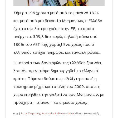
Σήμερα 196 χρόνια μετά από το μακρινό 1824
και μετά από μια δεκαετία Μνημονίων, η Ελλάδα
έχει το υψηλότερο χρέος στην ΕΕ, το οποίο
ανέρχεται 353,8 δισ. ευρώ, δηλαδή πάνω από
180% του ΑΕΠ της χώρας! Ένα χρέος που ο
ελληνικός το έχει πληρώσει και ξαναπληρώσει…
Η ιστορία των δανεισµών της Ελλάδας ξεκινάει,
λοιπόν, πριν ακόµα δηµιουργηθεί το ελληνικό
κράτος.Πάμε να δούμε πως εξελίχτηκε αυτή η
«σωτηρία» μέχρι και τα τέλη του 2009, οπότε η
χώρα εισήλθε στην γκιλοτίνα των Μνημονίων, με
πρόσχημα – τι άλλο – το δημόσιο χρέος:
(πηγή:
https://kapsimi.gr/einai-o-kapitalismos-ilithie
«Είναι ο Καπιταλισμός,