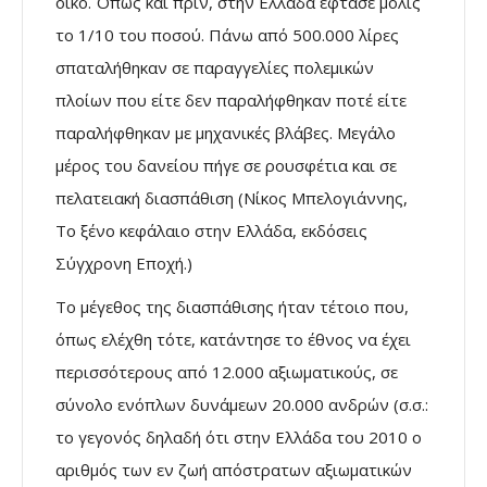
οίκο. Όπως και πριν, στην Ελλάδα έφτασε µόλις
το 1/10 του ποσού. Πάνω από 500.000 λίρες
σπαταλήθηκαν σε παραγγελίες πολεµικών
πλοίων που είτε δεν παραλήφθηκαν ποτέ είτε
παραλήφθηκαν µε µηχανικές βλάβες. Μεγάλο
µέρος του δανείου πήγε σε ρουσφέτια και σε
πελατειακή διασπάθιση (Νίκος Μπελογιάννης,
Το ξένο κεφάλαιο στην Ελλάδα, εκδόσεις
Σύγχρονη Εποχή.)
Το µέγεθος της διασπάθισης ήταν τέτοιο που,
όπως ελέχθη τότε, κατάντησε το έθνος να έχει
περισσότερους από 12.000 αξιωµατικούς, σε
σύνολο ενόπλων δυνάµεων 20.000 ανδρών (σ.σ.:
το γεγονός δηλαδή ότι στην Ελλάδα του 2010 ο
αριθµός των εν ζωή απόστρατων αξιωµατικών