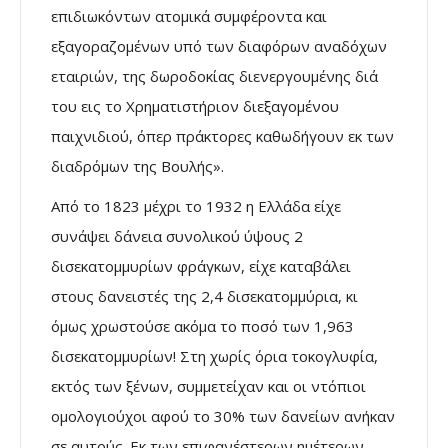
επιδιωκόντων ατοµικά συµφέροντα και
εξαγοραζοµένων υπό των διαφόρων αναδόχων
εταιριών, της δωροδοκίας διενεργουµένης διά
του εις το Χρηµατιστήριον διεξαγοµένου
παιχνιδιού, όπερ πράκτορες καθωδήγουν εκ των
διαδρόµων της Βουλής».
Από το 1823 µέχρι το 1932 η Ελλάδα είχε
συνάψει δάνεια συνολικού ύψους 2
δισεκατοµµυρίων φράγκων, είχε καταβάλει
στους δανειστές της 2,4 δισεκατοµµύρια, κι
όµως χρωστούσε ακόµα το ποσό των 1,963
δισεκατοµµυρίων! Στη χωρίς όρια τοκογλυφία,
εκτός των ξένων, συµµετείχαν και οι ντόπιοι
οµολογιούχοι αφού το 30% των δανείων ανήκαν
σε αυτούς. Εκ των επιφανέστερων ηµέτερων