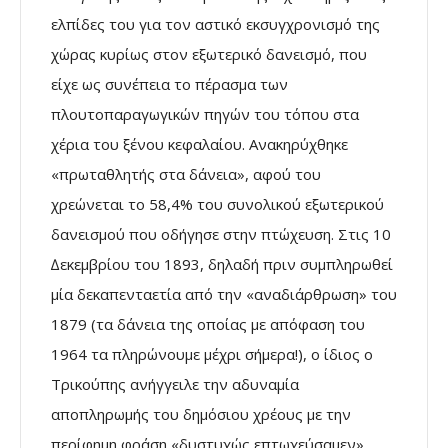
ελπίδες του για τον αστικό εκσυγχρονισµό της
χώρας κυρίως στον εξωτερικό δανεισµό, που
είχε ως συνέπεια το πέρασµα των
πλουτοπαραγωγικών πηγών του τόπου στα
χέρια του ξένου κεφαλαίου. Ανακηρύχθηκε
«πρωταθλητής στα δάνεια», αφού του
χρεώνεται το 58,4% του συνολικού εξωτερικού
δανεισµού που οδήγησε στην πτώχευση. Στις 10
∆εκεµβρίου του 1893, δηλαδή πριν συµπληρωθεί
µία δεκαπενταετία από την «αναδιάρθρωση» του
1879 (τα δάνεια της οποίας µε απόφαση του
1964 τα πληρώνουµε µέχρι σήµερα!), ο ίδιος ο
Τρικούπης ανήγγειλε την αδυναµία
αποπληρωµής του δηµόσιου χρέους µε την
περίφηµη φράση «δυστυχώς επτωχεύσαµεν».