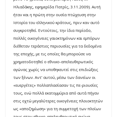
Ηλιαδάκης, εφηµερίδα Πατρίς, 3.11.2009). Αυτή
ήταν και η πρώτη στην ουσία πτώχευση στην
Ιστορία του ελληνικού κράτους, πριν καν αυτό
συγκροτηθεί. Εντούτοις, την ίδια περίοδο,
πολλές οικογένειες γαιοκτηµόνων και εµπόρων
διέθεταν τεράστιες περιουσίες για τα δεδοµένα
της εποχής, µε τις οποίες θα µπορούσε να
χρηµατοδοτηθεί ο εθνικο-απελευθερωτικός
αγώνας χωρίς να υποθηκευτεί στις επιδιώξεις
των ξένων. Αντ’ αυτού, µέσω των δανείων οι
«ευεργέτες» πολλαπλασίασαν τις πε-ριουσίες
τους, ενώ πολλά εκατοµµύρια από αυτά πήγαν
στις οχτώ µεγαλύτερες οικογένειες πλοιοκτητών
ως «αποζηµίωση» για τη συµµετοχή των πλοίων
τους στον εθνικο-απελευθερωτικό αγώνα.