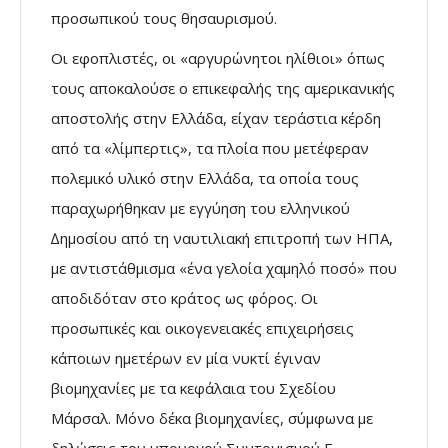
προσωπικού τους θησαυρισµού.
Οι εφοπλιστές, οι «αργυρώνητοι ηλίθιοι» όπως
τους αποκαλούσε ο επικεφαλής της αµερικανικής
αποστολής στην Ελλάδα, είχαν τεράστια κέρδη
από τα «λίµπερτις», τα πλοία που µετέφεραν
πολεµικό υλικό στην Ελλάδα, τα οποία τους
παραχωρήθηκαν µε εγγύηση του ελληνικού
∆ηµοσίου από τη ναυτιλιακή επιτροπή των ΗΠΑ,
µε αντιστάθµισµα «ένα γελοία χαµηλό ποσό» που
αποδιδόταν στο κράτος ως φόρος. Οι
προσωπικές και οικογενειακές επιχειρήσεις
κάποιων ηµετέρων εν µία νυκτί έγιναν
βιοµηχανίες µε τα κεφάλαια του Σχεδίου
Μάρσαλ. Μόνο δέκα βιοµηχανίες, σύµφωνα µε