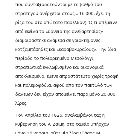
που συνταξιοδοτούνται µε το βαθµό του
στρατηγού ανέρχεται στους… 16.000, έχει τη
ρίζα του στο απώτατο παρελθόν). Ό,τι απέµεινε
από εκείνα τα «δάνεια της ανεξαρτησίας»
διαµοιράστηκε ανάµεσα σε γαιοκτήµονες,
κοτζαµπάσηδες και «καραβοκυραίους». Την ίδια
περίοδο το πολιορκηµένο Μεσολόγγι,
στρατιωτικά εγκλωβισµένο και οικονοµικά
αποκλεισµένο, έµενε απροστάτευτο χωρίς τροφή
και πολεµοφόδια, αφού από τον πακτωλό των
δανείων δεν είχαν αποµείνει παρά µόνο 20.000
λίρες.
Τον Απρίλιο του 1826, αναλαµβάνοντας η
κυβέρνηση του Α. Ζαΐµη, στο ταµείο υπήρχαν
µόνο 16 γρόσια, ούτε µία λίρα (Τάσος Μ.