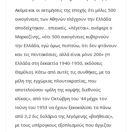
Ακόµα και οι εκτιµήσεις της εποχής ότι µόλις 500
οικογένειες των Αθηνών ελέγχουν την Ελλάδα
αποδείχτηκαν… επιεικείς. «Λέγεται», ανέφερε ο
Μαρκεζίνης, «ότι 500 οικογένειες κυβερνούν
την Ελλάδα, εγώ όµως πιστεύω, ότι δεν φτάνουν
καν τις πεντακόσιες, αλλά είναι µόνο 200» (Η
Ελλάδα στη δεκαετία 1940-1950, εκδόσεις
Θεµέλιο). Κάτω από αυτές τις συνθήκες, µε τα
µέλη της εγχώριας πλουτοκρατίας, που
αποτελούσαν «µέλη της κοµψής διεθνούς
κλίκας», από τον Οκτώβρη του ’44 µέχρι τον
Ιούνη του 1953 να έχουν ξεκοκαλίσει τα πάνω
από 3,2 δις δολάρια της λεγόµενης «βοήθειας»,
µε τους υπέρογκους εξοπλισµούς που άγγιζαν