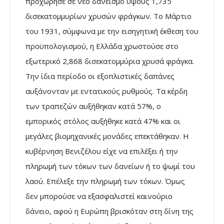
προχώρησε σε νέο δανεισµό ύψους 1,735
δισεκατοµµυρίων χρυσών φράγκων. Το Μάρτιο
του 1931, σύµφωνα µε την εισηγητική έκθεση του
προϋπολογισµού, η Ελλάδα χρωστούσε στο
εξωτερικό 2,868 δισεκατοµµύρια χρυσά φράγκα.
Την ίδια περίοδο οι εξοπλιστικές δαπάνες
αυξάνονταν µε εντατικούς ρυθµούς. Τα κέρδη
των τραπεζών αυξήθηκαν κατά 57%, ο
εµπορικός στόλος αυξήθηκε κατά 47% και οι
µεγάλες βιοµηχανικές µονάδες επεκτάθηκαν. Η
κυβέρνηση Βενιζέλου είχε να επιλέξει ή την
πληρωµή των τόκων των δανείων ή το ψωµί του
λαού. Επέλεξε την πληρωµή των τόκων. Όµως
δεν µπορούσε να εξασφαλιστεί καινούριο
δάνειο, αφού η Ευρώπη βρισκόταν στη δίνη της