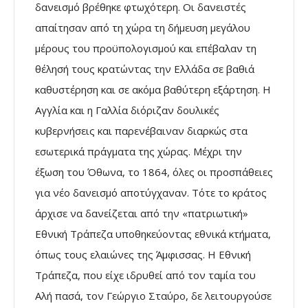
δανεισµό βρέθηκε φτωχότερη. Οι δανειστές
απαίτησαν από τη χώρα τη δήµευση µεγάλου
µέρους του προϋπολογισµού και επέβαλαν τη
θέλησή τους κρατώντας την Ελλάδα σε βαθιά
καθυστέρηση και σε ακόµα βαθύτερη εξάρτηση. Η
Αγγλία και η Γαλλία διόριζαν δουλικές
κυβερνήσεις και παρενέβαιναν διαρκώς στα
εσωτερικά πράγµατα της χώρας. Μέχρι την
έξωση του Όθωνα, το 1864, όλες οι προσπάθειες
για νέο δανεισµό αποτύγχαναν. Τότε το κράτος
άρχισε να δανείζεται από την «πατριωτική»
Εθνική Τράπεζα υποθηκεύοντας εθνικά κτήµατα,
όπως τους ελαιώνες της Άµφισσας. Η Εθνική
Τράπεζα, που είχε ιδρυθεί από τον ταµία του
Αλή πασά, τον Γεώργιο Σταύρο, δε λειτουργούσε