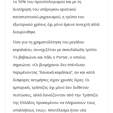
το 50% του προϋπολογισµού και µε τη
διατήρηση του υπέρογκου κρατικού
καταπιεστικού µηχανισµού, η τρύπα του
εξωτερικού χρέους όχι µόνο έµεινε ανοιχτή αλλά
διευρύνθηκε.
Όσο για τη χρηµατοδότηση του µεγάλου
κεφαλαίου, συνεχιζόταν µε σκανδαλώδη τρόπο.
Το βεβαιώνει και πάλι ο Porter, ο οποίος
σηµειώνει: «Οι βιοµήχανοι δεν επένδυαν
περιµένοντας “δανεικά κεφάλαια”, αν και κατά
διάφορες εκτιµήσεις είχαν χρυσές λίρες. Οι
εµπορικές τράπεζες όχι µόνο δεν διέθεταν
πιστώσεις, αλλά δανείζονταν από την Τράπεζα
της Ελλάδος προκειµένου να πληρώσουν τους
υπαλλήλους τους». Αποτέλεσµα ήταν νέα