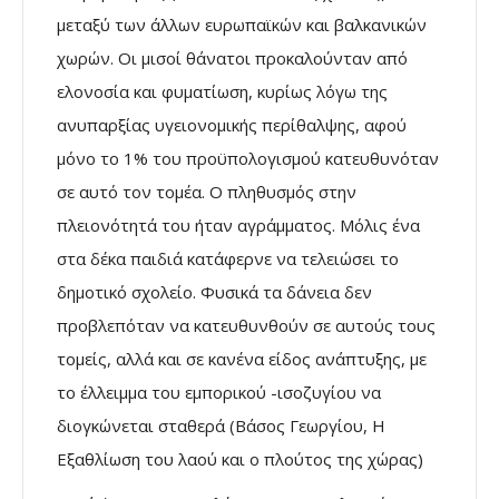
µεταξύ των άλλων ευρωπαϊκών και βαλκανικών
χωρών. Οι µισοί θάνατοι προκαλούνταν από
ελονοσία και φυµατίωση, κυρίως λόγω της
ανυπαρξίας υγειονοµικής περίθαλψης, αφού
µόνο το 1% του προϋπολογισµού κατευθυνόταν
σε αυτό τον τοµέα. Ο πληθυσµός στην
πλειονότητά του ήταν αγράµµατος. Μόλις ένα
στα δέκα παιδιά κατάφερνε να τελειώσει το
δηµοτικό σχολείο. Φυσικά τα δάνεια δεν
προβλεπόταν να κατευθυνθούν σε αυτούς τους
τοµείς, αλλά και σε κανένα είδος ανάπτυξης, µε
το έλλειµµα του εµπορικού -ισοζυγίου να
διογκώνεται σταθερά (Βάσος Γεωργίου, Η
Εξαθλίωση του λαού και ο πλούτος της χώρας)