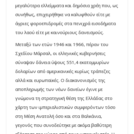
µεγαλύτερα ελλείµµατα και δηµόσια χρέη που, ως
συνήθως, επιχειρήθηκε να καλυφθούν είτε µε
άγριες φοροεπιδροµές στα πενιχρά εισοδήµατα
του λαού είτε µε καινούριους δανεισµούς.
Μεταξύ των ετών 1946 και 1966, πέραν του
Σχεδίου Μάρσαλ, οι ελληνικές κυβερνήσεις
σύναψαν δάνεια ύψους 551,4 εκατοµµυρίων
δολαρίων από αµερικανικές κυρίως τράπεζες
αλλά και ευρωπαϊκές. Ο διακανονισµός της
αποπληρωµής των νέων δανείων έγινε µε
γνώµονα τη στρατηγική θέση της Ελλάδας στο
χάρτη των ιµπεριαλιστικών συµφερόντων τόσο
στη Μέση Ανατολή όσο και στα Βαλκάνια,
γεγονός που συνοδεύτηκε µε ακόµα βαθύτερη