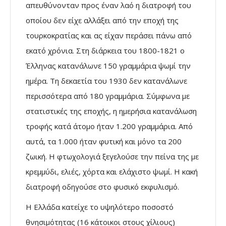
απευθύνονταν προς έναν λαό η διατροφή του
οποίου δεν είχε αλλάξει από την εποχή της
τουρκοκρατίας και ας είχαν περάσει πάνω από
εκατό χρόνια. Στη διάρκεια του 1800-1821 ο
Έλληνας κατανάλωνε 150 γραµµάρια ψωµί την
ηµέρα. Τη δεκαετία του 1930 δεν κατανάλωνε
περισσότερα από 180 γραµµάρια. Σύµφωνα µε
στατιστικές της εποχής, η ηµερήσια κατανάλωση
τροφής κατά άτοµο ήταν 1.200 γραµµάρια. Από
αυτά, τα 1.000 ήταν φυτική και µόνο τα 200
ζωική. Η φτωχολογιά ξεγελούσε την πείνα της µε
κρεµµύδι, ελιές, χόρτα και ελάχιστο ψωµί. Η κακή
διατροφή οδηγούσε στο φυσικό εκφυλισµό.
Η Ελλάδα κατείχε το υψηλότερο ποσοστό
θνησιµότητας (16 κάτοικοι στους χίλιους)