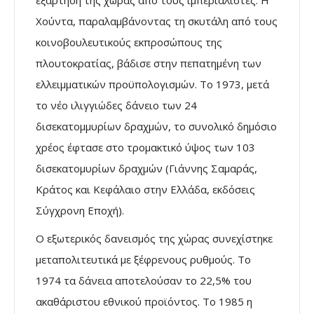
εξάρτηση της χώρας από τους ιµπεριαλιστές. Η
Χούντα, παραλαµβάνοντας τη σκυτάλη από τους
κοινοβουλευτικούς εκπροσώπους της
πλουτοκρατίας, βάδισε στην πεπατηµένη των
ελλειµµατικών προϋπολογισµών. Το 1973, µετά
το νέο ιλιγγιώδες δάνειο των 24
δισεκατοµµυρίων δραχµών, το συνολικό δηµόσιο
χρέος έφτασε στο τροµακτικό ύψος των 103
δισεκατοµυρίων δραχµών (Γιάννης Σαµαράς,
Κράτος και Κεφάλαιο στην Ελλάδα, εκδόσεις
Σύγχρονη Εποχή).
Ο εξωτερικός δανεισµός της χώρας συνεχίστηκε
µεταπολιτευτικά µε ξέφρενους ρυθµούς. Το
1974 τα δάνεια αποτελούσαν το 22,5% του
ακαθάριστου εθνικού προϊόντος. Το 1985 η