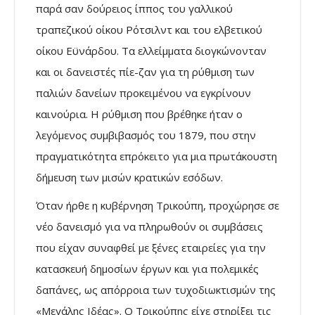
παρά σαν δούρειος ίππος του γαλλικού
τραπεζικού οίκου Ρότσιλντ και του ελβετικού
οίκου Εϋνάρδου. Τα ελλείµµατα διογκώνονταν
και οι δανειστές πίε-ζαν για τη ρύθµιση των
παλιών δανείων προκειµένου να εγκρίνουν
καινούρια. Η ρύθµιση που βρέθηκε ήταν ο
λεγόµενος συµβιβασµός του 1879, που στην
πραγµατικότητα επρόκειτο για µια πρωτάκουστη
δήµευση των µισών κρατικών εσόδων.
Όταν ήρθε η κυβέρνηση Τρικούπη, προχώρησε σε
νέο δανεισµό για να πληρωθούν οι συµβάσεις
που είχαν συναφθεί µε ξένες εταιρείες για την
κατασκευή δηµοσίων έργων και για πολεµικές
δαπάνες, ως απόρροια των τυχοδιωκτισµών της
«Μεγάλης Ιδέας». Ο Τρικούπης είχε στηρίξει τις