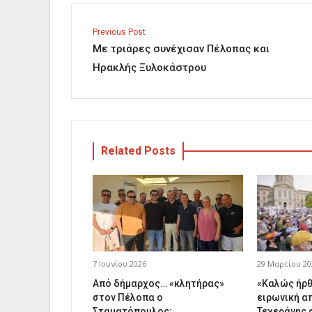
Previous Post
Με τριάρες συνέχισαν Πέλοπας και
Ηρακλής Ξυλοκάστρου
Related Posts
7 Ιουνίου 2026
29 Μαρτίου 20
Από δήμαρχος… «κλητήρας»
«Καλώς ήρθ
στον Πέλοπα ο
ειρωνική α
Σταματόπουλος;
Τεχεράνης 