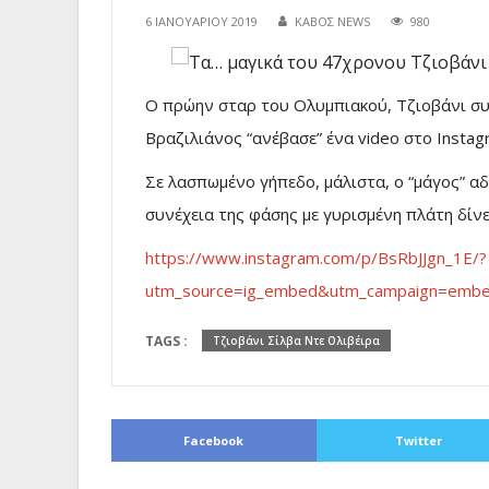
6 ΙΑΝΟΥΑΡΊΟΥ 2019
ΚΑΒΟΣ NEWS
980
Ο πρώην σταρ του Ολυμπιακού, Τζιοβάνι συνε
Βραζιλιάνος “ανέβασε” ένα video στο Instag
Σε λασπωμένο γήπεδο, μάλιστα, ο “μάγος” αδ
συνέχεια της φάσης με γυρισμένη πλάτη δίνε
https://www.instagram.com/p/BsRbJJgn_1E/?
utm_source=ig_embed&utm_campaign=embed
TAGS :
Τζιοβάνι Σίλβα Ντε Ολιβέιρα
Facebook
Twitter