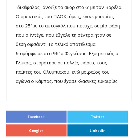
“δικέφαλος” άνοιξε το σκορ στο 6′ με τον Βαρέλα.
Ο αμυντικός του ΠΑΟΚ, όμως, έγινε μοιραίος
στο 25′ με το αυτογκόλ που πέτυχε, σε μία φάση
που ο Ιντέγε, που έβγαλε τη σέντρα ήταν σε
θέση οφσάιντ. Το τελικό αποτέλεσμα
διαμόρφωσε στο 96′ ο Φιγκέιρας. Εξαιρετικός ο
Γλύκος, σταμάτησε σε πολλές φάσεις τους
παίκτες του Ολυμπιακού, ενώ μοιραίος του
αγώνα ο Κάμπος, που έχασε κλασικές ευκαιρίες.
Facebook
Twitter
Google+
Linkedin