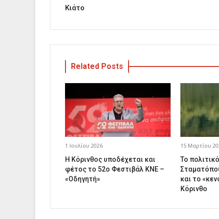
Κιάτο
Related Posts
1 Ιουλίου 2026
15 Μαρτίου 20
Η Κόρινθος υποδέχεται και
Το πολιτικ
φέτος το 52ο Φεστιβάλ ΚΝΕ –
Σταματόπου
«Οδηγητή»
και το «κεν
Κόρινθο