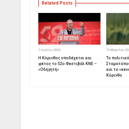
Related Posts
1 Ιουλίου 2026
15 Μαρτίου 20
Η Κόρινθος υποδέχεται και
Το πολιτικ
φέτος το 52ο Φεστιβάλ ΚΝΕ –
Σταματόπου
«Οδηγητή»
και το «κεν
Κόρινθο