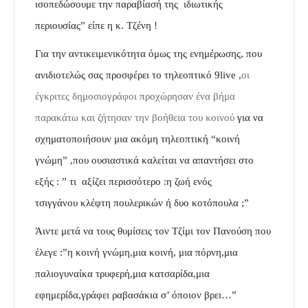
ισοπεδώσουμε την παραβίασή της ιδιωτικής
περιουσίας” είπε η κ. Τζένη !
Για την αντικειμενικότητα όμως της ενημέρωσης, που
ανιδιοτελώς σας προσφέρει το τηλεοπτικό 9live ,
οι
έγκριτες δημοσιογράφοι προχώρησαν ένα βήμα
παρακάτω και ζήτησαν την βοήθεια του κοινού
για να
σχηματοποιήσουν μια ακόμη τηλεοπτική “κοινή
γνώμη” ,που ουσιαστικά καλείται να απαντήσει στο
εξής : ” τι αξίζει περισσότερο :η ζωή ενός
τσιγγάνου κλέφτη πουλερικών ή δυο κοτόπουλα ;”
Άιντε μετά να τους θυμίσεις τον Τζίμι τον Πανούση που
έλεγε :”η κοινή γνώμη,μια κοινή, μια πόρνη,μια
παλιογυναίκα τρυφερή,μια κατσαρίδα,μια
εφημερίδα,γράφει ραβασάκια σ’ όποιον βρει…”