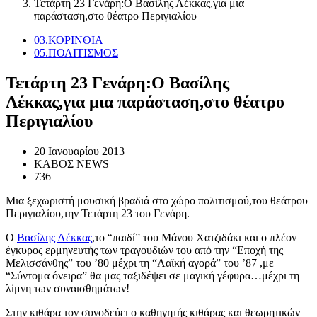
Τετάρτη 23 Γενάρη:Ο Βασίλης Λέκκας,για μια
παράσταση,στο θέατρο Περιγιαλίου
03.ΚΟΡΙΝΘΙΑ
05.ΠΟΛΙΤΙΣΜΟΣ
Τετάρτη 23 Γενάρη:Ο Βασίλης
Λέκκας,για μια παράσταση,στο θέατρο
Περιγιαλίου
20 Ιανουαρίου 2013
ΚΑΒΟΣ NEWS
736
Μια ξεχωριστή μουσική βραδιά στο χώρο πολιτισμού,του θεάτρου
Περιγιαλίου,την Τετάρτη 23 του Γενάρη.
Ο
Βασίλης Λέκκας
,το “παιδί” του Μάνου Χατζιδάκι και ο πλέον
έγκυρος ερμηνευτής των τραγουδιών του από την “Εποχή της
Μελισσάνθης” του ’80 μέχρι τη “Λαϊκή αγορά” του ’87 ,με
“Σύντομα όνειρα” θα μας ταξιδέψει σε μαγική γέφυρα…μέχρι τη
λίμνη των συναισθημάτων!
Στην κιθάρα τον συνοδεύει ο καθηγητής κιθάρας και θεωρητικών