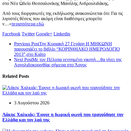
στο Νέο Ωδείο Θεσσαλονίκης Μανόλης Ανδρουλιδάκης.
Από τους διοργανωτές της εκδήλωσης ανακοινώνεται ότι: Για τις
λιγοστές θέσεις που ακόμη είναι διαθέσιμες μπορείτε
ν…»
περισσότερα εδώ
Facebook
Twitter
Google+
Linkedin
Previous Post
Την Κυριακή 27 Γενάρη Η ΜΗΚΩΝΗ
παρουσιάζει το βιβλίο “ΚΟΡΙΝΘΙΑΚΟ ΗΜΕΡΟΛΟΓΙΟ
2013”,στο Κιάτο
Next Post
Με τον Πέλοπα γεννημένο νικητή…θα γίνει της
Αργολιδοκορινθίας σήμερα στο Άργος
Related Posts
3 Αυγούστου 2026
Λάκης Χαλκιάς: Έφυγε η δωρική φωνή που τραγούδησε την
Ελλάδα και τον λαό της