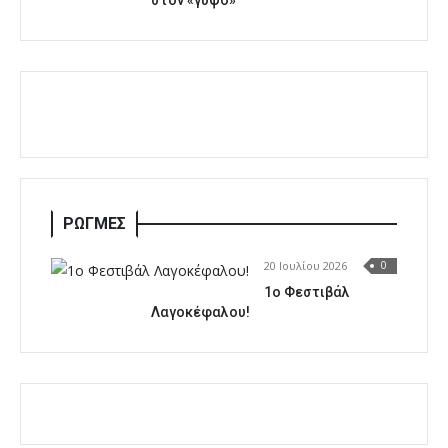
στον «γύψο»
ΡΩΓΜΕΣ
20 Ιουλίου 2026
0
1o Φεστιβάλ
Λαγοκέφαλου!