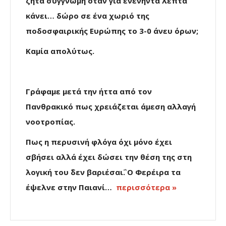
ζητά συγγνώμη όταν για ενενήντα λεπτά
κάνει… δώρο σε ένα χωριό της
ποδοσφαιρικής Ευρώπης το 3-0 άνευ όρων;
Καμία απολύτως.
Γράφαμε μετά την ήττα από τον
Πανθρακικό πως χρειάζεται άμεση αλλαγή
νοοτροπίας.
Πως η περυσινή φλόγα όχι μόνο έχει
σβήσει αλλά έχει δώσει την θέση της στη
λογική του ΅δεν βαριέσαι΅. Ο Φερέιρα τα
έψελνε στην Παιανί…
περισσότερα »