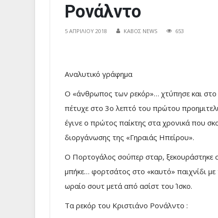
Ρονάλντο
5 ΑΠΡΙΛΊΟΥ 2018
ΚΑΒΟΣ NEWS
653
Αναλυτικό γράφημα
Ο «άνθρωπος των ρεκόρ»… χτύπησε και στο 
πέτυχε στο 3ο λεπτό του πρώτου προημιτελ
έγινε ο πρώτος παίκτης στα χρονικά που σκ
διοργάνωσης της «Γηραιάς Ηπείρου».
Ο Πορτογάλος σούπερ σταρ, ξεκουράστηκε σ
μπήκε… φορτσάτος στο «καυτό» παιχνίδι με 
ωραίο σουτ μετά από ασίστ του Ίσκο.
Τα ρεκόρ του Κριστιάνο Ρονάλντο :