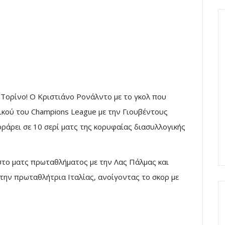
Τορίνο! Ο Κριστιάνο Ρονάλντο με το γκολ που
ικού του Champions League με την Γιουβέντους
οράρει σε 10 σερί ματς της κορυφαίας διασυλλογικής
το ματς πρωταθλήματος με την Λας Πάλμας και
την πρωταθλήτρια Ιταλίας, ανοίγοντας το σκορ με