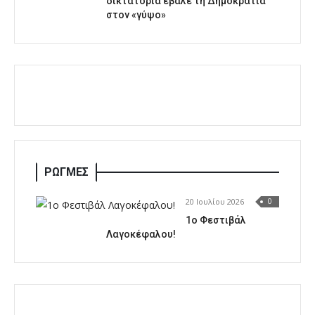
δικτατορία έβαλε τη Δημοκρατία
στον «γύψο»
ΡΩΓΜΕΣ
20 Ιουλίου 2026
0
1o Φεστιβάλ
Λαγοκέφαλου!