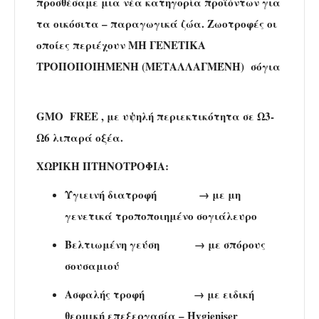
προσθέσαμε μια νέα κατηγορία προϊόντων για
τα οικόσιτα – παραγωγικά ζώα. Ζωοτροφές οι
οποίες περιέχουν ΜΗ ΓΕΝΕΤΙΚΑ
ΤΡΟΠΟΠΟΙΗΜΕΝΗ (ΜΕΤΑΛΛΑΓΜΈΝΗ) σόγια
GMO FREE
, με υψηλή περιεκτικότητα σε Ω3-
Ω6 λιπαρά οξέα.
ΧΩΡΙΚΗ ΠΤΗΝΟΤΡΟΦΙΑ:
Υγιεινή διατροφή → με μη
γενετικά τροποποιημένο σογιάλευρο
Βελτιωμένη γεύση → με σπόρους
σουσαμιού
Ασφαλής τροφή → με ειδική
θερμική επεξεργασία – Hygieniser