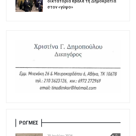
δικτατορία έβαλε τη Δημοκρατία
στον «γύψο»
ΡΩΓΜΕΣ
20 Ιουλίου 2026
0