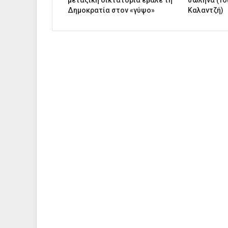
μεταξική δικτατορία έβαλε τη
σωλήνα (Το
Δημοκρατία στον «γύψο»
Καλαντζή)