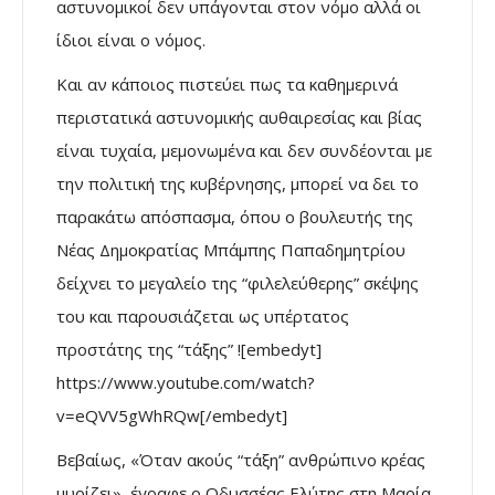
αστυνομικοί δεν υπάγονται στον νόμο αλλά οι
ίδιοι είναι ο νόμος.
Και αν κάποιος πιστεύει πως τα καθημερινά
περιστατικά αστυνομικής αυθαιρεσίας και βίας
είναι τυχαία, μεμονωμένα και δεν συνδέονται με
την πολιτική της κυβέρνησης, μπορεί να δει το
παρακάτω απόσπασμα, όπου ο βουλευτής της
Νέας Δημοκρατίας Μπάμπης Παπαδημητρίου
δείχνει το μεγαλείο της “φιλελεύθερης” σκέψης
του και παρουσιάζεται ως υπέρτατος
προστάτης της “τάξης” ![embedyt]
https://www.youtube.com/watch?
v=eQVV5gWhRQw[/embedyt]
Βεβαίως, «Όταν ακούς “τάξη” ανθρώπινο κρέας
μυρίζει» έγραφε ο Οδυσσέας Ελύτης στη Μαρία-