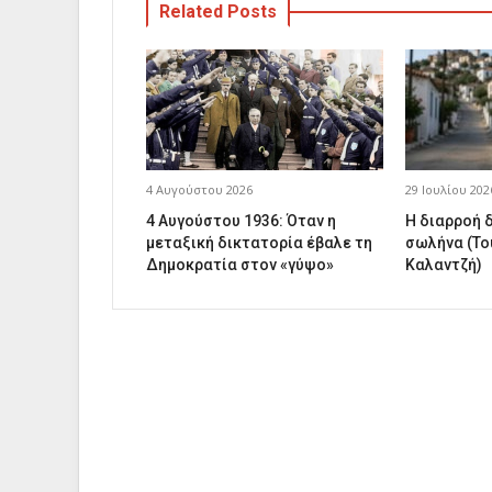
Related Posts
4 Αυγούστου 2026
29 Ιουλίου 202
4 Αυγούστου 1936: Όταν η
Η διαρροή 
μεταξική δικτατορία έβαλε τη
σωλήνα (Το
Δημοκρατία στον «γύψο»
Καλαντζή)