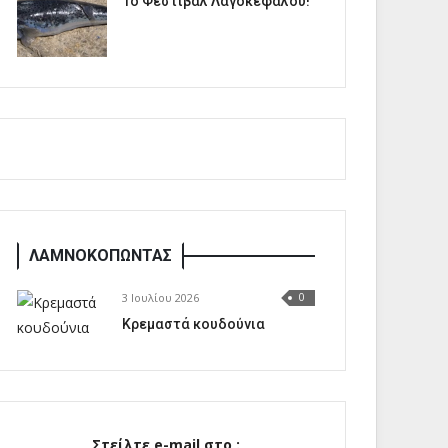
1o Φεστιβάλ Λαγοκέφαλου!
ΛΑΜΝΟΚΟΠΩΝΤΑΣ
3 Ιουλίου 2026
0
Κρεμαστά κουδούνια
Στείλτε e-mail στο :