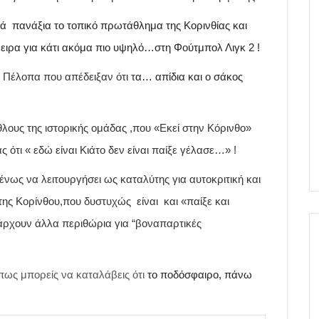
ά πανάξια το τοπικό πρωτάθλημα της Κορινθίας και
όνειρα για κάτι ακόμα πιο υψηλό…στη Φούτμπολ Λιγκ 2 !
υ Πέλοπα που
απέδειξαν ότι τ
α… απίδια και ο σάκος
θλους της ιστορικής ομάδας ,που «Εκεί στην Κόρινθο»
ότι « εδώ είναι Κιάτο δεν είναι παίξε γέλασε…» !
νως να λειτουργήσει ως καταλύτης για αυτοκριτική και
ης Κορίνθου,που δυστυχώς είναι και «παίξε και
πάρχουν άλλα περιθώρια για “βοναπαρτικές
πως μπορείς να καταλάβεις ότι
το ποδόσφαιρο, πάνω