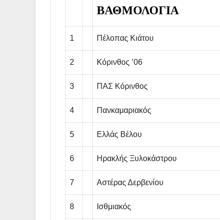
ΒΑΘΜΟΛΟΓΙΑ
1
Πέλοπας Κιάτου
2
Κόρινθος ’06
3
ΠΑΣ Κόρινθος
4
Πανκαμαριακός
5
Ελλάς Βέλου
6
Ηρακλής Ξυλοκάστρου
7
Αστέρας Δερβενίου
8
Ισθμιακός