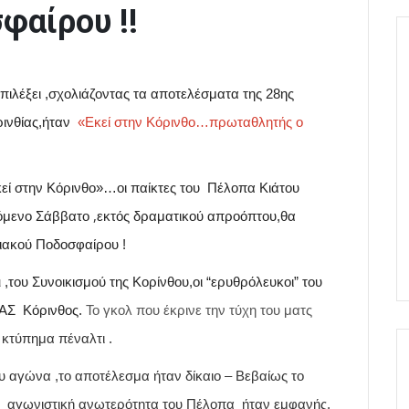
φαίρου !!
πιλέξει ,σχολιάζοντας τα αποτελέσματα της 28ης
ρινθίας,ήταν
«Εκεί στην Κόρινθο…πρωταθλητής ο
κεί στην Κόρινθο»…οι παίκτες του Πέλοπα Κιάτου
,
πόμενο Σάββατο
εκτός δραματικού απροόπτου,θα
θιακού Ποδοσφαίρου !
ι
,του Συνοικισμού της Κορίνθου,οι “ερυθρόλευκοι” του
ΠΑΣ Κόρινθος.
Το γκολ που έκρινε την τύχη του ματς
 κτύπημα πέναλτι
.
ου αγώνα ,το αποτέλεσμα ήταν δίκαιο – Βεβαίως το
η
αγωνιστική ανωτερότητα του Πέλοπα
ήταν εμφανής.