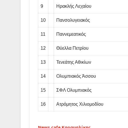
9
Ηρακλής Λεχαίου
10
Πανσολυγειακός
11
Παννεμεατικός
12
Θύελλα Πετρίου
13
Τενεάτης Αθικίων
14
Ολυμπιακός Άσσου
15
ΣΦΛ Ολυμπιακός
16
Ατρόμητος Χιλιομοδίου
News cafe Καραμαλίκης