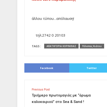
άλλου τύπου…απόλαυση!
τηλ:2742 0 20103
TAGS :
Α΄ΚΑΤΗΓΟΡΙΑ ΚΟΡΙΝΘΙΑΣ
Πέλοπας Κιάτου
Facebook
Twitter
Previous Post
Τριήμερο πρωτομαγιάς με “άρωμα
καλοκαιριού” στο Sea & Sand !