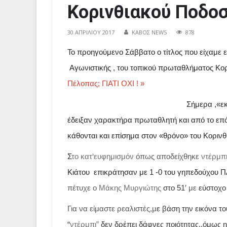
Κορινθιακού Ποδοσ
30 ΑΠΡΙΛΊΟΥ 2017
ΚΑΒΟΣ NEWS
878
Το προηγούμενο Σάββατο ο τίτλος που είχαμε ε
Αγωνιστικής , του τοπικού πρωταθλήματος Κο
Πέλοπας; ΓΙΑΤΙ ΟΧΙ ! »
Σ
ήμερα ,«ε
έδειξαν χαρακτήρα πρωταθλητή και από το ε
κάθονται και επίσημα στον «θρόνο» του Κοριν
Σ
το κατ
‘
ευφημισμόν
όπως αποδείχθηκε
ντέρμπ
Κιάτου επικράτησαν με 1 -0 του γηπεδούχου 
πέτυχε ο
Μάκης Μυργιώτης
στο 51′
με
εύστοχο
Για να είμαστε ρεαλιστές,μ
ε βάση την εικόνα τ
“
ντέρμπι”
δεν δρέπει δάφνες ποιότητας..όμως 