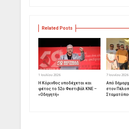
Related Posts
1 Ιουλίου 2026
7 Ιουνίου 2026
Η Κόρινθος υποδέχεται και
Από δήμαρχ
φέτος το 52ο Φεστιβάλ ΚΝΕ –
στον Πέλοπ
«Οδηγητή»
Σταματόπο