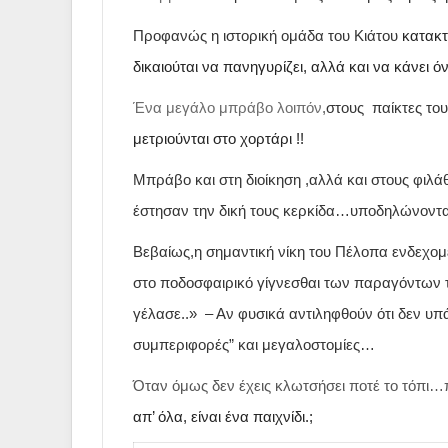
Προφανώς η ιστορική ομάδα του Κιάτου
κατακτ
δικαιούται να πανηγυρίζει, αλλά και να κάνει 
Ένα μεγάλο μπράβο λοιπόν
,
στους
παίκτες το
μετριούνται στο χορτάρι !!
Μπράβο και στη διοίκηση ,αλλά και στους φιλά
έστησαν την δική τους κερκίδα…υποδηλώνοντας 
Βεβαίως,η σημαντική νίκη του Πέλοπα ενδεχομέ
στο ποδοσφαιρικό γίγνεσθαι των παραγόντων τ
γέλασε..» – Αν φυσικά αντιληφθούν ότι δεν υ
συμπεριφορές” και μεγαλοστομίες…
Όταν όμως δεν έχεις κλωτσήσει ποτέ το τόπι…
απ’ όλα, είναι ένα παιχνίδι.;