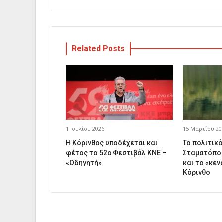
Related Posts
1 Ιουλίου 2026
15 Μαρτίου 20
Η Κόρινθος υποδέχεται και
Το πολιτικ
φέτος το 52ο Φεστιβάλ ΚΝΕ –
Σταματόπου
«Οδηγητή»
και το «κεν
Κόρινθο