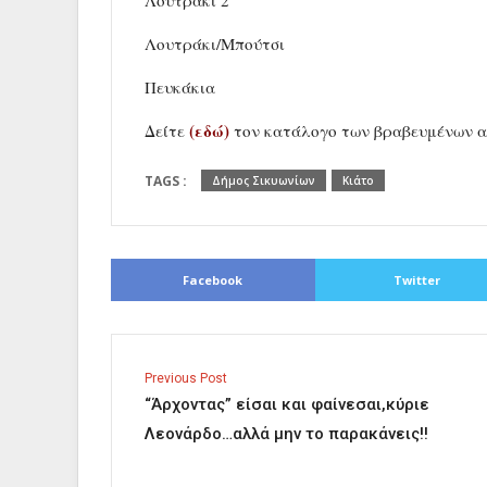
Λουτράκι 2
Λουτράκι/Μπούτσι
Πευκάκια
(εδώ)
Δείτε
τον κατάλογο των βραβευμένων α
TAGS :
Δήμος Σικυωνίων
Κιάτο
Facebook
Twitter
Previous Post
“Άρχοντας” είσαι και φαίνεσαι,κύριε
Λεονάρδο…αλλά μην το παρακάνεις!!