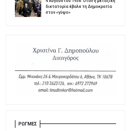
4 Αυγούστου 1936: Όταν η μεταξική
δικτατορία έβαλε τη Δημοκρατία
στον «γύψο»
ΡΩΓΜΕΣ