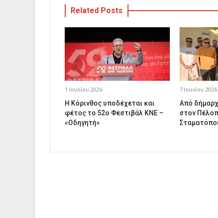
Related Posts
1 Ιουλίου 2026
7 Ιουνίου 2026
Η Κόρινθος υποδέχεται και
Από δήμαρχ
φέτος το 52ο Φεστιβάλ ΚΝΕ –
στον Πέλοπ
«Οδηγητή»
Σταματόπο