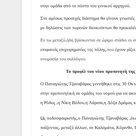
στην ομάδα από το πόστο του γενικού αρχηγού.
Στο αμέσως προσεχές διάστημα θα γίνουν γνωστές 
με δηλώσεις των τωρινών διοικούντων θα προκαλέσ
Εν τω μεταξύ,ήδη βρίσκονται σε ώριμο στάδιο οι σ
επιφανείς επιχειρηματίες
της
πόλης
,που
έχουν ρίξει
ονομασία του συλλόγου.
Το προφίλ του νέου προπονητή της
Ο Παναγιώτης Τζαναβάρας γεννήθηκε στις 30 Οκτ
στην προπονητική σε ομάδες του νομού για να ακ
η Ρόδος ,η Νίκη Βόλου,η Λάρισα,η Δόξα Δράμας κ
Ως ποδοσφαιριστής,ο Παναγιώτης Τζαναβάρας ,έκαν
παίζοντας, μεταξύ άλλων, σε Καλαμάτα, Κόρινθο,