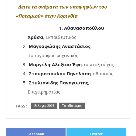
Δειτε τα ονόματα των υποψηφίων του
«Ποταμιού» στην
Κορινθία
Αθανασοπούλου
Χρύσα
, Εκπαιδευτικός
Μαγκαφώσης Αναστάσιος
,
Τοπογράφος μηχανικός
Μαργέλη-Αλεξίου Έφη
, συνταξιούχος
Σταυροπούλου Πηνελόπη
, ηθοποιός
Στυλιανίδης Παναγιώτης
,
Επιχειρηματίας
TAGS :
Εκλογές 2015
Το «Ποτάμι»
Facebook
Twitter