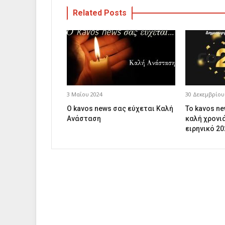
Related Posts
3 Μαΐου 2024
30 Δεκεμβρίου
Ο kavos news σας εύχεται Καλή
Το kavos n
Ανάσταση
καλή χρονιά
ειρηνικό 20