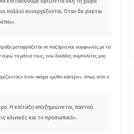
 να επιτάσσουμε οριζόντια όλη τη χώρα
πιο πολλοί συνεργάζονται. Όταν δε γίνεται
έπει».
πράξη μεταφράζεται σε παζάρια και συμφωνίες με τα
ν ευρώ τα μάτια τους, ενώ δεκάδες συμπολίτες μας
ρεμίζοντας» έναν ακόμα «μύθο-κάστρο», όπως είπε ο
ρο. Η επίταξη αποζημιώνεται, παντού.
τις κλινικές και το προσωπικό».