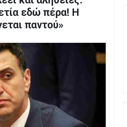
λέει και αλήθειες:
ετία εδώ πέρα! Η
νεται παντού»