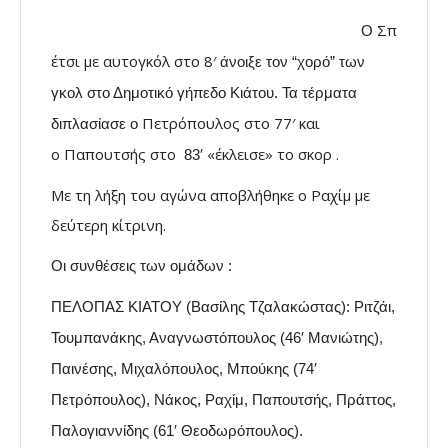
Σπ
Ο
έτσι με αυτογκόλ στο 8′
άνοιξε τον “χορό” των
γκολ στο Δημοτικό γήπεδο Κιάτου. Τα τέρματα
Πετρόπουλος στο 77′ και
διπλασίασε ο
ο Παπουτσής στο
«έκλεισε» το σκορ .
83′
Με τη λήξη του αγώνα αποβλήθηκε ο Ραχίμ με
δεύτερη κίτρινη.
Οι συνθέσεις των ομάδων :
ΠΕΛΟΠΑΣ ΚΙΑΤΟΥ (Βασίλης Τζαλακώστας): Ριτζάι,
Τουμπανάκης, Αναγνωστόπουλος (46′ Μανιώτης),
Παινέσης, Μιχαλόπουλος, Μπούκης (74′
Πετρόπουλος), Νάκος, Ραχίμ, Παπουτσής, Πράττος,
Παλογιαννίδης (61′ Θεοδωρόπουλος).