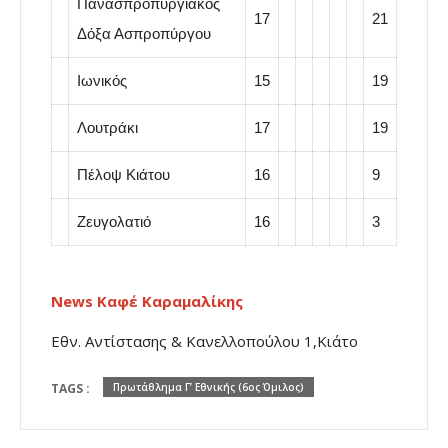
Πανασπροπυργιακός
17
21
Δόξα Ασπροπύργου
Ιωνικός
15
19
Λουτράκι
17
19
Πέλοψ Κιάτου
16
9
Ζευγολατιό
16
3
News Καφέ Καραμαλίκης
Εθν. Αντίστασης & Κανελλοπούλου 1,Κιάτο
TAGS :
Πρωτάθλημα Γ’ Εθνικής (6ος Όμιλος)