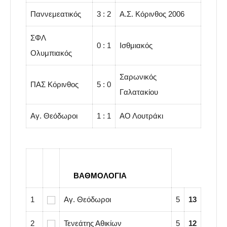
Παννεμεατικός
3 : 2
Α.Σ. Κόρινθος 2006
ΣΦΛ
0 : 1
Ισθμιακός
Ολυμπιακός
Σαρωνικός
ΠΑΣ Κόρινθος
5 : 0
Γαλατακίου
Αγ. Θεόδωροι
1 : 1
ΑΟ Λουτράκι
….
ΒΑΘΜΟΛΟΓΙΑ
1
Αγ. Θεόδωροι
5
13
2
Τενεάτης Αθικίων
5
12