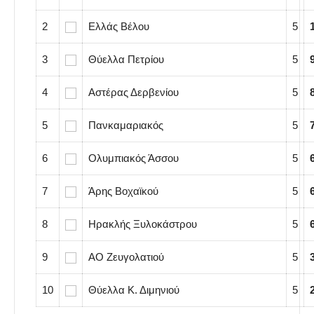
2
Ελλάς Βέλου
5
3
Θύελλα Πετρίου
5
4
Αστέρας Δερβενίου
5
5
Πανκαμαριακός
5
6
Ολυμπιακός Άσσου
5
7
Άρης Βοχαϊκού
5
8
Ηρακλής Ξυλοκάστρου
5
9
ΑΟ Zευγολατιού
5
10
Θύελλα Κ. Διμηνιού
5