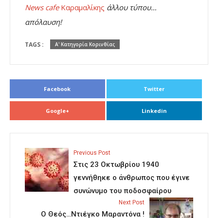
News cafe
Καραμαλίκης
άλλου τύπου…
απόλαυση!
TAGS :
Α' Κατηγορία Κορινθίας
Facebook
Twitter
Google+
Linkedin
Previous Post
Στις 23 Οκτωβρίου 1940
γεννήθηκε ο άνθρωπος που έγινε
συνώνυμο του ποδοσφαίρου
Next Post
O Θεός…Ντιέγκο Μαραντόνα !