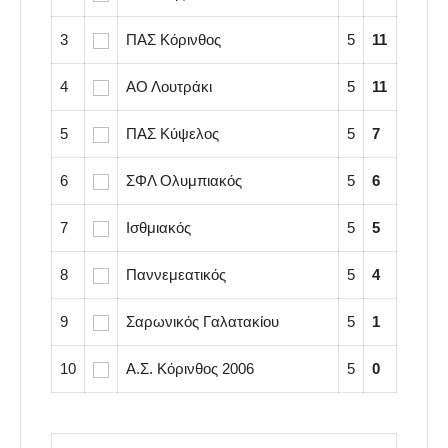
3
ΠΑΣ Κόρινθος
5
11
4
ΑΟ Λουτράκι
5
11
5
ΠΑΣ Κύψελος
5
7
6
ΣΦΛ Ολυμπιακός
5
6
7
Ισθμιακός
5
5
8
Παννεμεατικός
5
4
9
Σαρωνικός Γαλατακίου
5
1
10
Α.Σ. Κόρινθος 2006
5
0