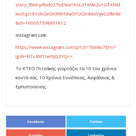
story_fbid=pfbid02TbEWa1KsL91WAc2u1GTXNM
iex3qz181obGeSntRW1ihaSPUGXnbkvVjwLGfkhtkl
&id=100057598601812
Instagram Link:
https://www.instagram.com/p/C01Tb6Bo7Em/?
igsh=NTc4MTIwNjQ2YQ==
Το KTEO Πιτσάκης γιορτάζει τα 10 του χρόνια
κοντά σας. 10 Χρόνια Συνέπειας, Ασφάλειας &
Εμπιστοσύνης.
Facebook
Twitter
Google+
Linkedin